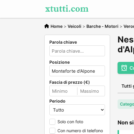
Home
>
Veicoli
>
Barche - Motori
>
Vero
Nes
Parola chiave
d'A
Posizione
C
Fascia di prezzo (€)
Tutti 
Periodo
Catego
Solo con foto
Non si
Con numero di telefono