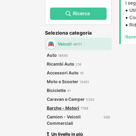
I seg
Uti
Ricerca
Con
Rid
Seleziona categoria
Reim
Veicoli
46171
Auto
18695
Ricambi Auto
216
Accessori Auto
19
Moto e Scooter
13491
Biciclette
41
Caravan e Camper
5355
Barche - Motori
7788
Camion - Veicoli
568
Commerciali
Un livello in più