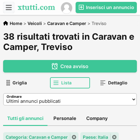
Inserisci un annuncio
Home
>
Veicoli
>
Caravan e Camper
>
Treviso
38 risultati trovati in Caravan e
Camper, Treviso
Crea avviso
Griglia
Lista
Dettaglio
Ordinare
Tutti gli annunci
Personale
Company
Categoria: Caravan e Camper
Paese: Italia