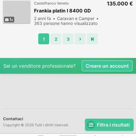
135.000 €
Castelfranco Veneto
Frankia platin I 8400 GD
2 anni fa
Caravan e Camper
1
363 persone hanno visualizzato
1
2
3
Sei un venditore professionale?
Creare un account
Contattaci
Filtra i risultati
Copyright © 2026 Tutti i diritti riservati.