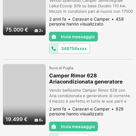
Vendo splendido Camper Semintegrale
Laika Ecovip 309 su base Ducato 110 kw.
Mezzo in condizioni pari al nuovo con 17000
km originali, sempre tagliandato e tenuto al
2 anni fa
Caravan e Camper
458
coperto in apposito box. 4 posti letto e
persone hanno visualizzato
viaggio: letto basculante su dînette centrale
75.000 €
2
e letto matrimoniale posteriore
Invia messaggio
Riscaldamento Truma con acqua calda, wc
con doccia separata, gas a 3 fuochi,...
348756xxxx
Ruvo di Puglia
Camper Rimor 628
Ariacondizionata generatore
corr
Vendo bellissimo Camper Rimor 628 con
Aria condizionata e generatore di corrente.
Il mezzo è perfetto in tutte le sue parti e
quindi disponibile ad ogni prova.
2 anni fa
Caravan e Camper
629
Caratteristiche, rimestato, tendano Fiamma
persone hanno visualizzato
F45di mt 4 nuovo, doppio finestrino in
19.499 €
6
mansarda, zanzariere su ogni finestrino,
Invia messaggio
parta d'entrata e oblò, portabici nuovo,
doppio serb acque chiare, doppio acq...