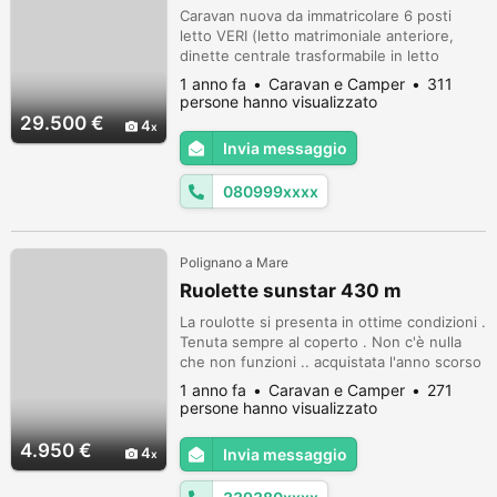
Caravan nuova da immatricolare 6 posti
letto VERI (letto matrimoniale anteriore,
dinette centrale trasformabile in letto
matrimoniale, letto a castello posteriore con
1 anno fa
Caravan e Camper
311
funzione garage, bagno con doccia
persone hanno visualizzato
integrata). Dimensioni: Lunghezza 7.43m -
29.500 €
4
Larghezza 2.32m - Altezza 2.81m - Peso a
Invia messaggio
pieno carico 1500kg. Dotazioni e accessori:
Nuovo telaio Knaus Dyonic superl...
080999xxxx
Polignano a Mare
Ruolette sunstar 430 m
La roulotte si presenta in ottime condizioni .
Tenuta sempre al coperto . Non c'è nulla
che non funzioni .. acquistata l'anno scorso
e usata 1 mese l'estate scorsa . No
1 anno fa
Caravan e Camper
271
perditempo. Grazie
persone hanno visualizzato
4.950 €
4
Invia messaggio