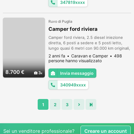
347819xxxx
Ruvo di Puglia
Camper ford riviera
Camper ford riviera, 2.5 diesel iniezione
diretta, 6 posti a sedere e 5 posti letto,
lungo quasi 6 metri con 90.000 km originali,
consumi bassisimi, pronto per partire tutto
2 anni fa
Caravan e Camper
498
funzionante, ultimi lavori eseguiti : -Cambio
persone hanno visualizzato
olio e filtri -sostituzione cinghia di
distribuzione -sostituzione pasticche freni -
8.700 €
3
Invia messaggio
sostituzione pneumatici. No perditempo,
info 3409491922.
340949xxxx
1
2
3
Sei un venditore professionale?
Creare un account