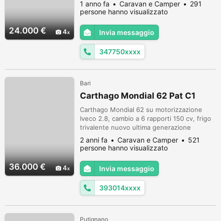
sicurezza, inverter, pannello solare,
1 anno fa
Caravan e Camper
291
gommato e tanto altro. Tenuto in maniera
persone hanno visualizzato
maniacale, qualsiasi prova.anno 2002 km
130.000
24.000 €
4
Invia messaggio
347750xxxx
Bari
Carthago Mondial 62 Pat C1
Carthago Mondial 62 su motorizzazione
Iveco 2.8, cambio a 6 rapporti 150 cv, frigo
trivalente nuovo ultima generazione
Dometic 150 lt, climatizzatore Telair, scarichi
2 anni fa
Caravan e Camper
521
elettrici, 400 litri di acque potabili, impianto
persone hanno visualizzato
litio di qualità realizzato da pochi mesi e in
garanzia con fatture alla mano 5700€,
36.000 €
4
Invia messaggio
impianto luci a led, prese usb ovunque,
parabola satellitar...
393014xxxx
Putignano