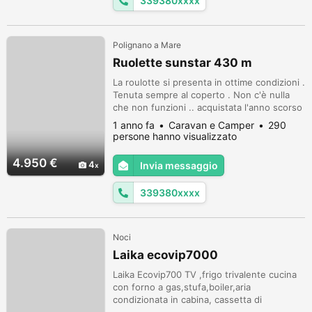
339380xxxx
Polignano a Mare
Ruolette sunstar 430 m
La roulotte si presenta in ottime condizioni .
Tenuta sempre al coperto . Non c'è nulla
che non funzioni .. acquistata l'anno scorso
e usata 1 mese l'estate scorsa . No
1 anno fa
Caravan e Camper
290
perditempo. Grazie
persone hanno visualizzato
4.950 €
4
Invia messaggio
339380xxxx
Noci
Laika ecovip7000
Laika Ecovip700 TV ,frigo trivalente cucina
con forno a gas,stufa,boiler,aria
condizionata in cabina, cassetta di