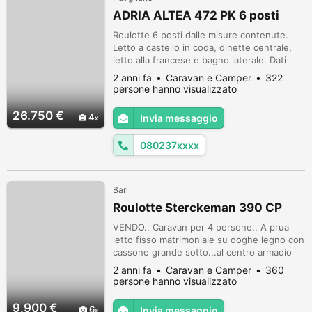
ADRIA ALTEA 472 PK 6 posti
Roulotte 6 posti dalle misure contenute.
Letto a castello in coda, dinette centrale,
letto alla francese e bagno laterale. Dati
tecnici: POSTI LETTO 6 LUNGHEZZA (MT)
2 anni fa
Caravan e Camper
322
6.74 INCL. TIMONE LARGHEZZA (MT) 2.29
persone hanno visualizzato
ALTEZZA (MT) 2.58 IVA DETRAIBILE SI
MASSA COMPLESSIVA 1200/1300
26.750 €
4
Invia messaggio
GARANZIA CELLULA 7 ACCESSORI Gancio
antisbandamento AKS Piedini di
080237xxxx
stazionamento Telaio AlKo...
Bari
Roulotte Sterckeman 390 CP
VENDO.. Caravan per 4 persone.. A prua
letto fisso matrimoniale su doghe legno con
cassone grande sotto...al centro armadio
con stufa annessa.. fronte gruppo cucina
2 anni fa
Caravan e Camper
360
come nuovi .. e a poppa dinette grande che
persone hanno visualizzato
si trasforma in letto matrimoniale.. e nell
angolo bagnetto completo .. Dispone di
9.900 €
6
Invia messaggio