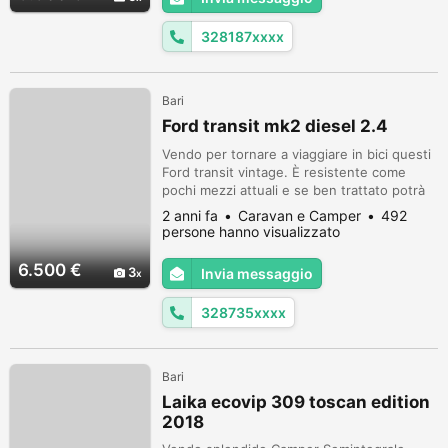
accessori quali.. : - Aria condizionata
Dometic - Antenna TV con palo...
328187xxxx
Bari
Ford transit mk2 diesel 2.4
Vendo per tornare a viaggiare in bici questi
Ford transit vintage. È resistente come
pochi mezzi attuali e se ben trattato potrà
ancora dare tante emozioni al prossimo
2 anni fa
Caravan e Camper
492
proprietario. Frigo, stufa, caldaia tutto
persone hanno visualizzato
funziona perfettamente. Ha anche i suoi
difetti di un mezzo quarantenne di cui
6.500 €
3
Invia messaggio
possiamo parlare durante un contatto
telefonico in maniera aperta e sch...
328735xxxx
Bari
Laika ecovip 309 toscan edition
2018