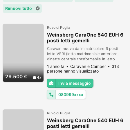
Rimuovi tutto
Ruvo di Puglia
Weinsberg CaraOne 540 EUH 6
posti letti gemelli
Caravan nuova da immatricolare 6 posti
letto VERI (letto matrimoniale anteriore,
dinette centrale trasformabile in letto
matrimoniale, letto a castello posteriore con
1 anno fa
Caravan e Camper
313
funzione garage, bagno con doccia
persone hanno visualizzato
integrata). Dimensioni: Lunghezza 7.43m -
29.500 €
4
Larghezza 2.32m - Altezza 2.81m - Peso a
Invia messaggio
pieno carico 1500kg. Dotazioni e accessori:
Nuovo telaio Knaus Dyonic superl...
080999xxxx
Ruvo di Puglia
Weinsberg CaraOne 540 EUH 6
posti letti gemelli