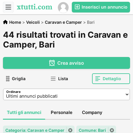
Inserisci un annuncio
Home
>
Veicoli
>
Caravan e Camper
>
Bari
44 risultati trovati in Caravan e
Camper, Bari
Crea avviso
Griglia
Lista
Dettaglio
Ordinare
Tutti gli annunci
Personale
Company
Categoria: Caravan e Camper
Comune: Bari