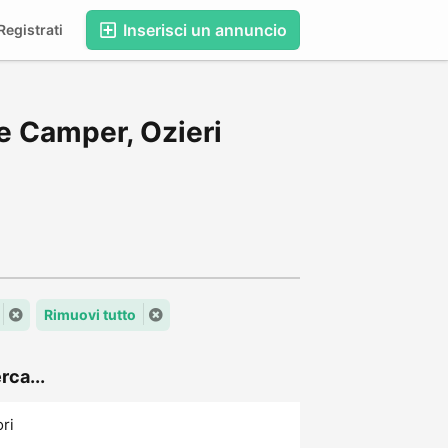
Inserisci un annuncio
egistrati
e Camper, Ozieri
Rimuovi tutto
rca...
ori