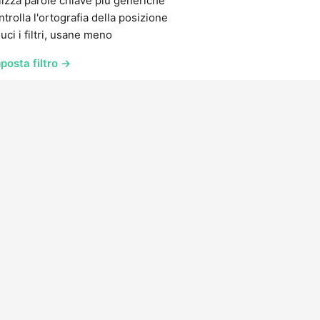
lizza parole chiave più generiche
trolla l'ortografia della posizione
uci i filtri, usane meno
posta filtro →