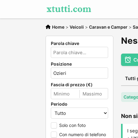
Home
>
Veicoli
>
Caravan e Camper
>
Sa
Nes
Parola chiave
C
Posizione
Tutti 
Fascia di prezzo (€)
Catego
Periodo
Non si
Solo con foto
I seg
Con numero di telefono