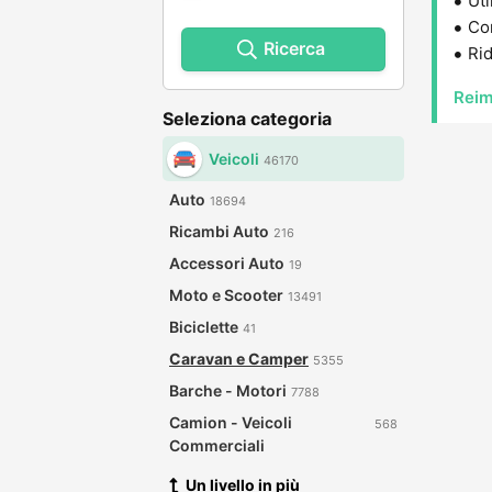
Uti
Con
Ricerca
Rid
Reim
Seleziona categoria
Veicoli
46170
Auto
18694
Ricambi Auto
216
Accessori Auto
19
Moto e Scooter
13491
Biciclette
41
Caravan e Camper
5355
Barche - Motori
7788
Camion - Veicoli
568
Commerciali
Un livello in più