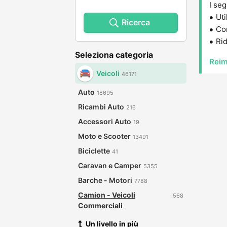
I seg
Uti
Ricerca
Con
Rid
Seleziona categoria
Reim
Veicoli
46171
Auto
18695
Ricambi Auto
216
Accessori Auto
19
Moto e Scooter
13491
Biciclette
41
Caravan e Camper
5355
Barche - Motori
7788
Camion - Veicoli
568
Commerciali
Un livello in più