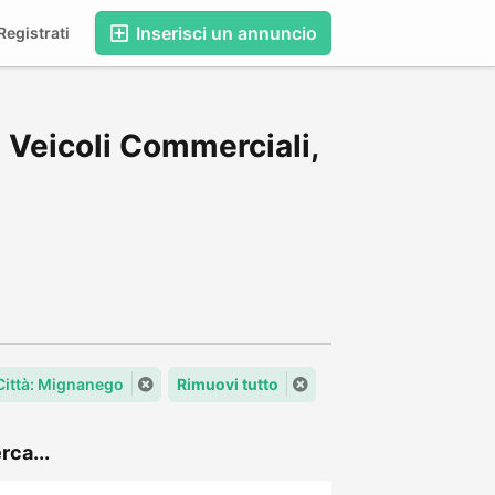
Inserisci un annuncio
egistrati
 Veicoli Commerciali,
Città: Mignanego
Rimuovi tutto
rca...