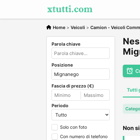
Home
>
Veicoli
>
Camion - Veicoli Comme
Nes
Parola chiave
Mig
Posizione
C
Fascia di prezzo (€)
Tutti 
Periodo
Catego
Solo con foto
Non si
Con numero di telefono