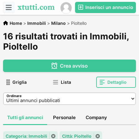
Inserisci un annuncio
Home
>
Immobili
>
Milano
>
Pioltello
16 risultati trovati in Immobili,
Pioltello
Crea avviso
Griglia
Lista
Dettaglio
Ordinare
Tutti gli annunci
Personale
Company
Categoria: Immobili
Città: Pioltello