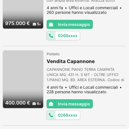
con ampia area esterna. Altezza sotto
tirante mt 4.5. possibilita' di unire altreo
4 anni fa
Uffici e Locali commerciali
lotto nel medesimo stabile di mq 1.700 con
260 persone hanno visualizzato
piccolo ufficio. Codice di Riferimento
Agenzia: 4686
975.000 €
5
Invia messaggio
0266xxxx
Pioltello
Vendita Capannone
CAPANNONE PIANO TERRA CAMPATA
UNICA MQ. 431 H. 5 MT - OLTRE UFFICI
1.PIANO MQ. 89. AREA ESTERNA. Codice di
Riferimento Agenzia: 854
4 anni fa
Uffici e Locali commerciali
228 persone hanno visualizzato
400.000 €
4
Invia messaggio
0266xxxx