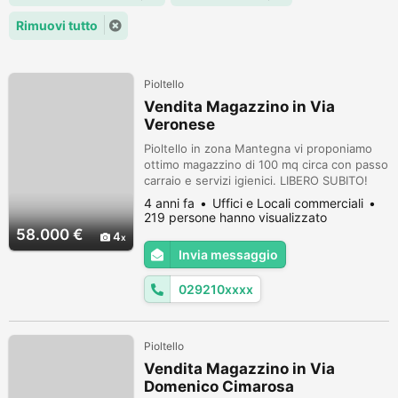
Rimuovi tutto
Pioltello
Vendita Magazzino in Via
Veronese
Pioltello in zona Mantegna vi proponiamo
ottimo magazzino di 100 mq circa con passo
carraio e servizi igienici. LIBERO SUBITO!
Pioltello si trova nella zona Est
4 anni fa
Uffici e Locali commerciali
dell'hinterland Milanese, dista meno di 10
219 persone hanno visualizzato
KM da Milano e 8 KM dall'Aeroporto di
58.000 €
4
Linate, situata tra la SS 11 Padana Superiore
Invia messaggio
e la Strada Provinciale Rivoltana. Servita
dalla Linea MM2 - [Abbiategra...
029210xxxx
Pioltello
Vendita Magazzino in Via
Domenico Cimarosa