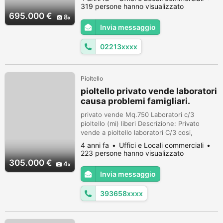
PROPONIAMO IN VENDITA CAPANNONE DI
319 persone hanno visualizzato
1.090 MQ INTERNI E 210 MQ DI AREA
695.000 €
8
ESTERNA. LA PARTE INTERNA
Invia messaggio
DELL'IMMOBILE E' SUDDIVISA IN 726 MQ
ADIBITI A MAGAZZINO CON ALTEZZA
02213xxxx
MEDIA DI 5 MT, 210 MQ SECONDA ZONA
MAGAZZINO CON ALTEZZA MEDIA DI 3 M...
Pioltello
pioltello privato vende laboratori
causa problemi famigliari.
privato vende Mq.750 Laboratori c/3
pioltello (mi) liberi Descrizione: Privato
vende a pioltello laboratori C/3 cosi,
composti: mq.420 alt,3,35mt 6 entrate 6
4 anni fa
Uffici e Locali commerciali
bagni molto luminosi. finestroni mt.2 larg. x
223 persone hanno visualizzato
mt.1 altezza.,i prezzi sopraindicati, sono
305.000 €
4
trattabili. mq.200 alt.3,35mt 2 entrate 2
Invia messaggio
bagni molto luminosi finestroni mt.2 larg. x
mt.1 altezza.,i prezzi sop...
393658xxxx