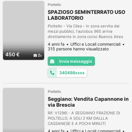
Pioltello
SPAZIOSO SEMINTERRATO USO
LABORATORIO
Pioltello - Via Cilea - in zona servita dai
mezzi pubblici, l'autobus 965 arriva
direttamente in zona corso Buenos Aires
Milano - affitto seminterrato uso laboratorio
4 anni fa
Uffici e Locali commerciali
con ingresso indipendente, due locali più
315 persone hanno visualizzato
servizio - € 450,00 mensili compreso spese
450 €
2
Invia messaggio
340498xxxx
Pioltello
Seggiano: Vendita Capannone in
via Brescia
Rif: V1296I - A SEGGIANO FRAZIONE DI
PIOLTELLO, A SOLI 2 KM DALLLA
CASSANESE E A POCHI MINUTI
DALL'INGRESSO DELLA TANGENZIALE,
4 anni fa
Uffici e Locali commerciali