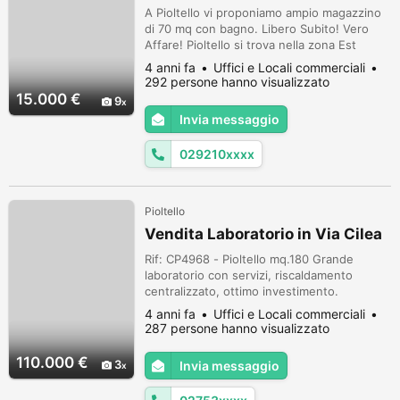
A Pioltello vi proponiamo ampio magazzino
di 70 mq con bagno. Libero Subito! Vero
Affare! Pioltello si trova nella zona Est
dell'hinterland Milanese, dista meno di 10
4 anni fa
Uffici e Locali commerciali
KM da Milano e 8 KM dall'Aeroporto di
292 persone hanno visualizzato
Linate, situata tra la SS 11 Padana Superiore
15.000 €
9
e la Strada Provinciale Rivoltana. Servita
Invia messaggio
dalla Linea MM2 - [Abbiategrasso/Assago
Milanofiori Forum - Cologn...
029210xxxx
Pioltello
Vendita Laboratorio in Via Cilea
Rif: CP4968 - Pioltello mq.180 Grande
laboratorio con servizi, riscaldamento
centralizzato, ottimo investimento.
Portineria. Fronte parco di Pioltello. ACE
4 anni fa
Uffici e Locali commerciali
esente rif.CP4968 COFIM IMMOBILIARE srl
287 persone hanno visualizzato
Divisione Impresa www.cofim-immobiliare.it
Tel. 02.7534043 Codice di Riferimento
110.000 €
3
Invia messaggio
Agenzia: CP4968 (1523749)