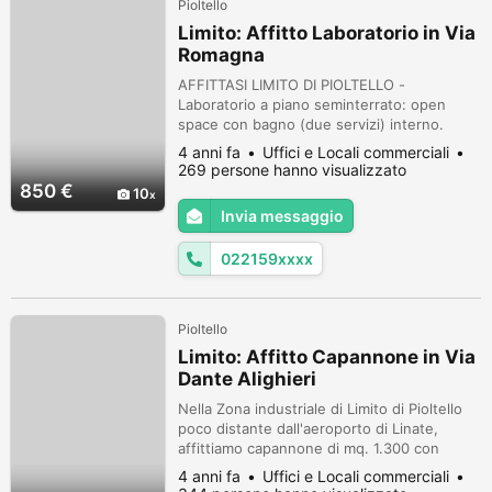
Pioltello
Limito: Affitto Laboratorio in Via
Romagna
AFFITTASI LIMITO DI PIOLTELLO -
Laboratorio a piano seminterrato: open
space con bagno (due servizi) interno.
Accesso pedonale indipendente da strada,
4 anni fa
Uffici e Locali commerciali
carraio sul cortile interno. IN BUONE
269 persone hanno visualizzato
CONDIZIONI
850 €
10
Invia messaggio
022159xxxx
Pioltello
Limito: Affitto Capannone in Via
Dante Alighieri
Nella Zona industriale di Limito di Pioltello
poco distante dall'aeroporto di Linate,
affittiamo capannone di mq. 1.300 con
annesso terreno recintato di 7.300 mq,
4 anni fa
Uffici e Locali commerciali
adatto a parcheggi per auto o autoarticolati.