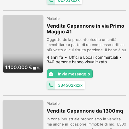
02753xxxx
Pioltello
Vendita Capannone in via Primo
Maggio 41
Oggetto della presente risulta un'unità
immobiliare a parte di un complesso edilizio
più vasto di cui risulta porzione. Il bene è su
due livelli adibiti a uffici pertinenziali,
4 anni fa
Uffici e Locali commerciali
servizi-spogliatoi-wc mq.300, laboratori di
340 persone hanno visualizzato
ricerca/sviluppo mq.335 ed una porzione
1.100.000 €
9
sviluppata sul solo piano terra adibita a
Invia messaggio
magazzino e lavorazione mq.680 h. 8;area
esterna mq.445. ...
334562xxxx
Pioltello
Vendita Capannone da 1300mq
In zona industriale proponiamo in vendita
ma anche in locazione immobile di mq. 1.300