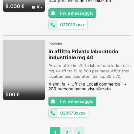
344 persone hanno visualizzato
Possibilità di 100 mq. di uffici composti da 5
8.000 €
10
locali e servizi. E' possibile affittare solo
Invia messaggio
l'area ed il capannone ad € 8.000 al mese
Codice di Riferi...
027012xxxx
Pioltello
in affitto Privato laboratorio
industriale mq 40
Privato offro in affitto laboratorio industriale
mq 40 affitto Euro 500 per mese Affittiamo
locali ad uso laboratori, da mq. 35 a 70,
possibilit? di abbinare il laboratori ad aree di
4 anni fa
Uffici e Locali commerciali
magazzino sia scaffalizzate che a piano
206 persone hanno visualizzato
terra. possibilit? di visionare i locali senza
500 €
alcun impegno, prendere appuntamento
Invia messaggio
grazie Pioltello (MI)
029573xxxx
1
2