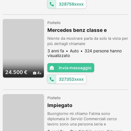
328756xxxx
Pioltello
Mercedes benz classe e
Niente da mostrare parla da solo la vista per
più dettagli chiamate
3 anni fa
Auto
324 persone hanno
visualizzato
Invia messaggio
24.500 €
4
327352xxxx
Pioltello
Impiegato
Buongiorno mi chiamo Fatma sono
diplomata in Servizi Commerciali cerco
lavoro sono una persona seria e
volentorasa con tanta voglia di imparare