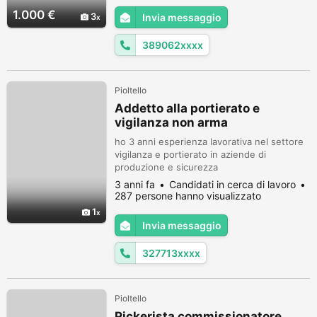
Albero spalle piene Top Accensione e
1.000 €
3
Invia messaggio
centralina Leonelli Carene blu NUOVE
Carburatore 21 dell'orto Filtro a cono Vendo
389062xxxx
con un kit di caren...
Pioltello
Addetto alla portierato e
vigilanza non arma
ho 3 anni esperienza lavorativa nel settore
vigilanza e portierato in aziende di
produzione e sicurezza
3 anni fa
Candidati in cerca di lavoro
287 persone hanno visualizzato
1
Invia messaggio
327713xxxx
Pioltello
Pickerista commissionatore