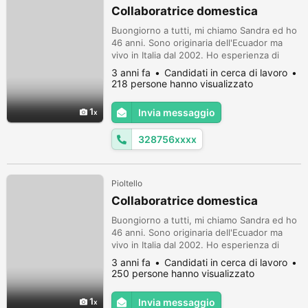
Collaboratrice domestica
Buongiorno a tutti, mi chiamo Sandra ed ho
46 anni. Sono originaria dell'Ecuador ma
vivo in Italia dal 2002. Ho esperienza di
quasi vent'anni in assistenza persone
3 anni fa
Candidati in cerca di lavoro
anziane e/o collaboratrice domestica. Ho
218 persone hanno visualizzato
anche esperienza in cucina e se serve
posso preparare cibi fatti in casa. So
1
Invia messaggio
cucinare piatti italiani e del mio paese
d'origine. Sono molto attenta nella p...
328756xxxx
Pioltello
Collaboratrice domestica
Buongiorno a tutti, mi chiamo Sandra ed ho
46 anni. Sono originaria dell'Ecuador ma
vivo in Italia dal 2002. Ho esperienza di
quasi vent'anni in assistenza persone
3 anni fa
Candidati in cerca di lavoro
anziane e/o collaboratrice domestica. Ho
250 persone hanno visualizzato
anche esperienza in cucina e se serve
posso preparare cibi fatti in casa. So
1
Invia messaggio
cucinare piatti italiani e del mio paese