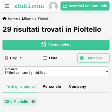
Inserisci un annuncio
Home
>
Milano
>
Pioltello
29 risultati trovati in Pioltello
Crea avviso
Griglia
Lista
Dettaglio
Ordinare
Tutti gli annunci
Personale
Company
Città: Pioltello