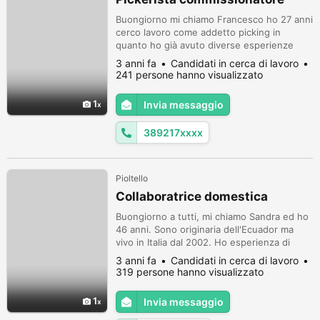
Buongiorno mi chiamo Francesco ho 27 anni
cerco lavoro come addetto picking in
quanto ho già avuto diverse esperienze
sono pratico del commissionatore e del
3 anni fa
Candidati in cerca di lavoro
voice(Cuffia) sono residente a Mediglia (mi)
241 persone hanno visualizzato
ma mi sposto senza problemi e orari in
quanto sono automunito, per chi volesse
1
Invia messaggio
posso inoltrare il mio curriculum.
389217xxxx
Pioltello
Collaboratrice domestica
Buongiorno a tutti, mi chiamo Sandra ed ho
46 anni. Sono originaria dell'Ecuador ma
vivo in Italia dal 2002. Ho esperienza di
quasi vent'anni in assistenza persone
3 anni fa
Candidati in cerca di lavoro
anziane, baby sitter e collaboratrice
319 persone hanno visualizzato
domestica. Ho anche esperienza in cucina e
se serve posso preparare cibi fatti in casa.
1
Invia messaggio
So cucinare piatti italiani e del mio paese
d'origine. Sono molto atte...