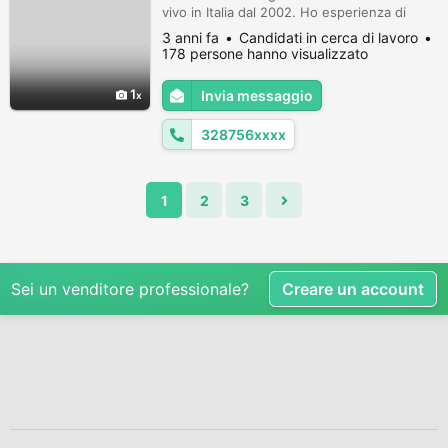
vivo in Italia dal 2002. Ho esperienza di
quasi vent'anni in assistenza persone
3 anni fa
Candidati in cerca di lavoro
anziane e/o collaboratrice domestica. Ho
178 persone hanno visualizzato
anche esperienza in cucina e se serve
posso preparare cibi fatti in casa. So
1
Invia messaggio
cucinare piatti italiani e del mio paese
d'origine. Sono molto attenta nella p...
328756xxxx
1
2
3
Sei un venditore professionale?
Creare un account