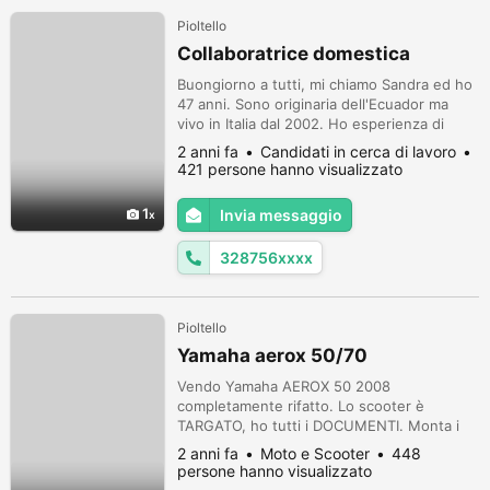
Pioltello
Collaboratrice domestica
Buongiorno a tutti, mi chiamo Sandra ed ho
47 anni. Sono originaria dell'Ecuador ma
vivo in Italia dal 2002. Ho esperienza di
quasi vent'anni in assistenza persone
2 anni fa
Candidati in cerca di lavoro
anziane, baby sitter e collaboratrice
421 persone hanno visualizzato
domestica. Ho anche esperienza in cucina e
se serve posso preparare cibi fatti in casa.
1
Invia messaggio
So cucinare piatti italiani e del mio paese
d'origine. Sono molto atte...
328756xxxx
Pioltello
Yamaha aerox 50/70
Vendo Yamaha AEROX 50 2008
completamente rifatto. Lo scooter è
TARGATO, ho tutti i DOCUMENTI. Monta i
seguenti pezzi: Gruppo termico Athena
2 anni fa
Moto e Scooter
448
racing 70 Trasmissione completa malossi
persone hanno visualizzato
nuova Marmitta Top (omologata con foglio)