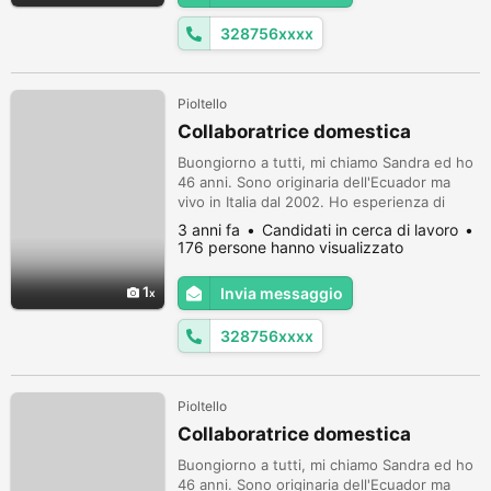
d'origine. Sono molto attenta nella p...
328756xxxx
Pioltello
Collaboratrice domestica
Buongiorno a tutti, mi chiamo Sandra ed ho
46 anni. Sono originaria dell'Ecuador ma
vivo in Italia dal 2002. Ho esperienza di
quasi vent'anni in assistenza persone
3 anni fa
Candidati in cerca di lavoro
anziane e/o collaboratrice domestica. Ho
176 persone hanno visualizzato
anche esperienza in cucina e se serve
posso preparare cibi fatti in casa. So
1
Invia messaggio
cucinare piatti italiani e del mio paese
d'origine. Sono molto attenta nella p...
328756xxxx
Pioltello
Collaboratrice domestica
Buongiorno a tutti, mi chiamo Sandra ed ho
46 anni. Sono originaria dell'Ecuador ma