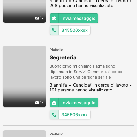
3 anni fa
Candidati in cerca di lavoro
disponobilità immediata 3455068465
208 persone hanno visualizzato
1
Invia messaggio
345506xxxx
Pioltello
Segreteria
Buongiorno mi chiamo Fatma sono
diplomata in Servizi Commerciali cerco
lavoro sono una persona seria e
volentorasa con tanta voglia di imparare
3 anni fa
Candidati in cerca di lavoro
disponobilità immediata 3455068465
191 persone hanno visualizzato
1
Invia messaggio
345506xxxx
Pioltello