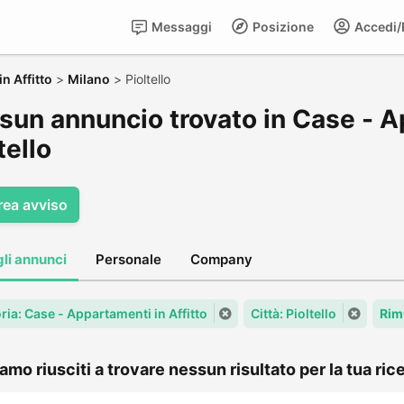
Messaggi
Posizione
Accedi/R
n Affitto
>
Milano
>
Pioltello
sun annuncio trovato in Case - Ap
tello
rea avviso
gli annunci
Personale
Company
ria: Case - Appartamenti in Affitto
Città: Pioltello
Rim
amo riusciti a trovare nessun risultato per la tua rice