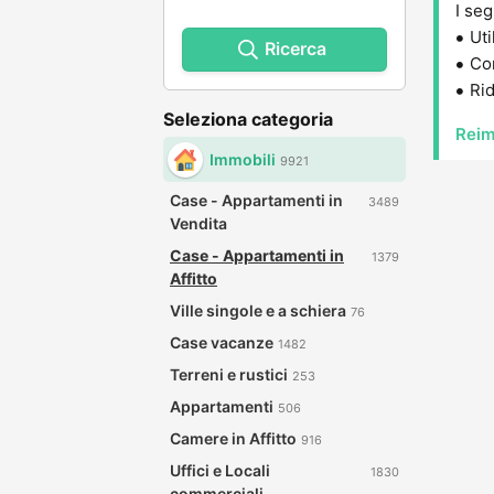
I seg
Uti
Ricerca
Con
Rid
Seleziona categoria
Reim
Immobili
9921
Case - Appartamenti in
3489
Vendita
Case - Appartamenti in
1379
Affitto
Ville singole e a schiera
76
Case vacanze
1482
Terreni e rustici
253
Appartamenti
506
Camere in Affitto
916
Uffici e Locali
1830
commerciali