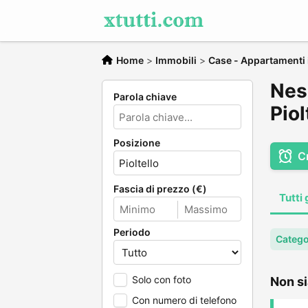
Home
>
Immobili
>
Case - Appartamenti i
Nes
Parola chiave
Piol
Posizione
C
Fascia di prezzo (€)
Tutti 
Periodo
Catego
Solo con foto
Non si
Con numero di telefono