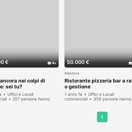
00 €
50.000 €
4
Mantova
ancora nei colpi di
Ristorante pizzeria bar a ra
e: sei tu?
o gestione
a
Uffici e Locali
1 anno fa
Uffici e Locali
iali
257 persone hanno
commerciali
356 persone hanno
zato
visualizzato
1