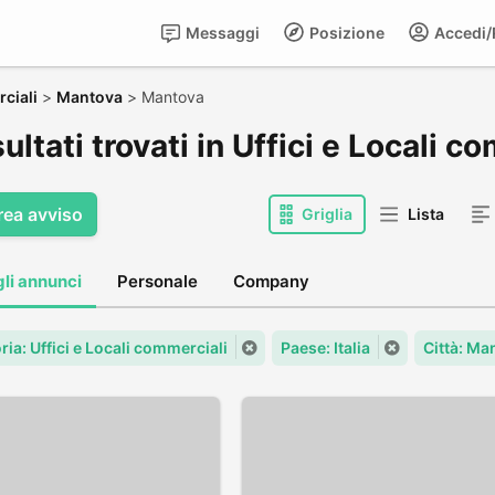
Messaggi
Posizione
Accedi/R
rciali
>
Mantova
>
Mantova
sultati trovati in Uffici e Locali 
rea avviso
Griglia
Lista
gli annunci
Personale
Company
ia: Uffici e Locali commerciali
Paese: Italia
Città: Ma