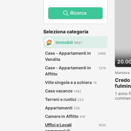
Ricerca
Seleziona categoria
Immobili
9921
Case - Appartamenti in
3489
Vendita
20.0
Case - Appartamenti in
1379
Mantova
Affitto
Credo 
Ville singole e a schiera
76
fulmin
Case vacanze
1482
1 anno f
commerc
Terreni e rustici
253
visualiz
Appartamenti
506
Camere in Affitto
916
Uffici e Locali
1830
commerciali