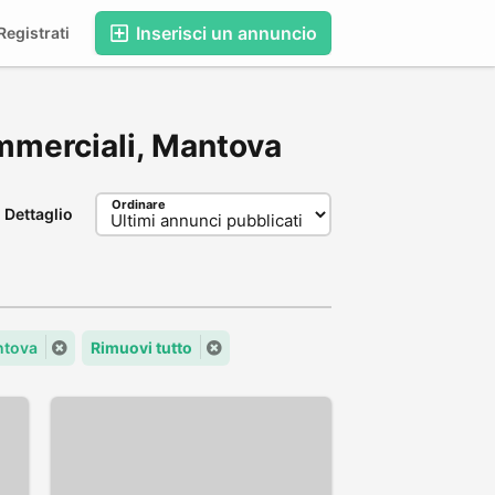
Inserisci un annuncio
egistrati
commerciali, Mantova
Ordinare
Dettaglio
ntova
Rimuovi tutto