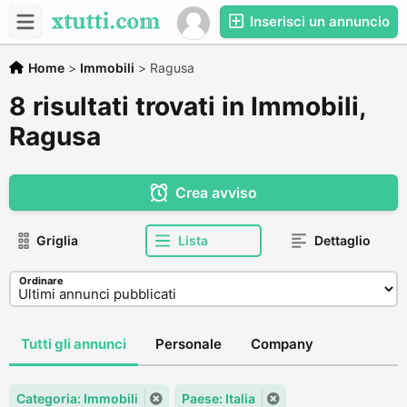
Inserisci un annuncio
Home
>
Immobili
>
Ragusa
8 risultati trovati in Immobili,
Ragusa
Crea avviso
Griglia
Lista
Dettaglio
Ordinare
Tutti gli annunci
Personale
Company
Categoria: Immobili
Paese: Italia