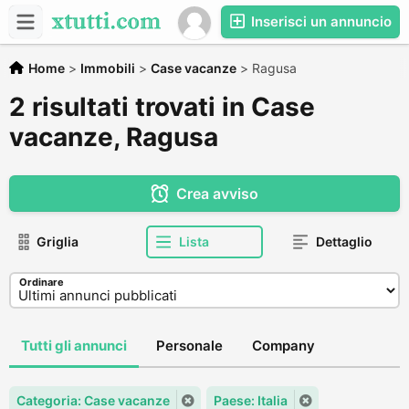
Inserisci un annuncio
Home
>
Immobili
>
Case vacanze
>
Ragusa
2 risultati trovati in Case
vacanze, Ragusa
Crea avviso
Griglia
Lista
Dettaglio
Ordinare
Tutti gli annunci
Personale
Company
Categoria: Case vacanze
Paese: Italia