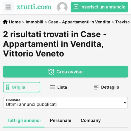
Inserisci un annuncio
Home
>
Immobili
>
Case - Appartamenti in Vendita
>
Treviso
2 risultati trovati in Case -
Appartamenti in Vendita,
Vittorio Veneto
Crea avviso
Griglia
Lista
Dettaglio
Ordinare
Tutti gli annunci
Personale
Company