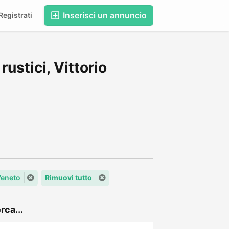
Inserisci un annuncio
egistrati
ustici, Vittorio
 Veneto
Rimuovi tutto
rca...