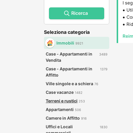
I seg
Uti
Ricerca
Con
Rid
Seleziona categoria
Reim
Immobili
9921
Case - Appartamenti in
3489
Vendita
Case - Appartamenti in
1379
Affitto
Ville singole e a schiera
76
Case vacanze
1482
Terreni e rustici
253
Appartamenti
506
Camere in Affitto
916
Uffici e Locali
1830
commerciali