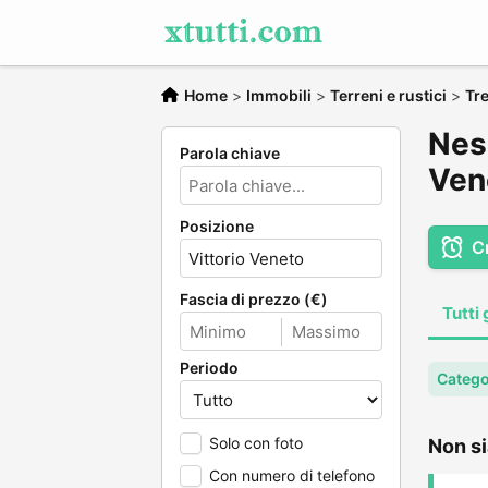
Home
>
Immobili
>
Terreni e rustici
>
Tr
Ness
Parola chiave
Ven
Posizione
C
Fascia di prezzo (€)
Tutti 
Periodo
Categor
Solo con foto
Non si
Con numero di telefono