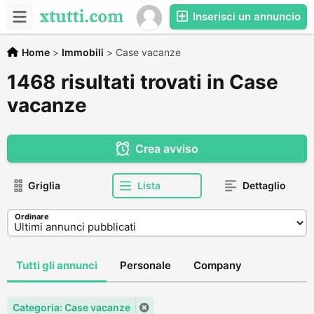
Inserisci un annuncio
Home
>
Immobili
>
Case vacanze
1468 risultati trovati in Case
vacanze
Crea avviso
Griglia
Lista
Dettaglio
Ordinare
Tutti gli annunci
Personale
Company
Categoria: Case vacanze