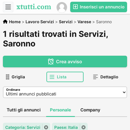
Inserisci un annuncio
Home
>
Lavoro Servizi
>
Servizi
>
Varese
>
Saronno
1 risultati trovati in Servizi,
Saronno
Crea avviso
Griglia
Lista
Dettaglio
Ordinare
Tutti gli annunci
Personale
Company
Categoria: Servizi
Paese: Italia