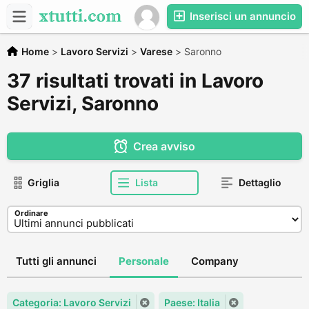
Inserisci un annuncio
Home
>
Lavoro Servizi
>
Varese
>
Saronno
37 risultati trovati in Lavoro
Servizi, Saronno
Crea avviso
Griglia
Lista
Dettaglio
Ordinare
Tutti gli annunci
Personale
Company
Categoria: Lavoro Servizi
Paese: Italia