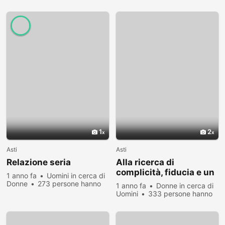
visualizzato
1
2
Asti
Asti
Relazione seria
Alla ricerca di
complicità, fiducia e un
1 anno fa
Uomini in cerca di
pizzico di follia
Donne
273 persone hanno
1 anno fa
Donne in cerca di
visualizzato
Uomini
333 persone hanno
visualizzato