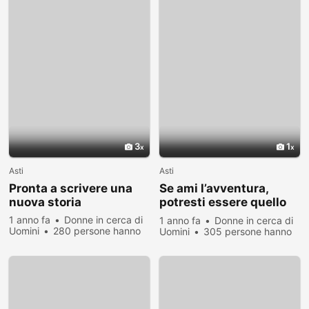
3
1
Asti
Asti
Pronta a scrivere una
Se ami l’avventura,
nuova storia
potresti essere quello
giusto!
1 anno fa
Donne in cerca di
1 anno fa
Donne in cerca di
Uomini
280 persone hanno
Uomini
305 persone hanno
visualizzato
visualizzato