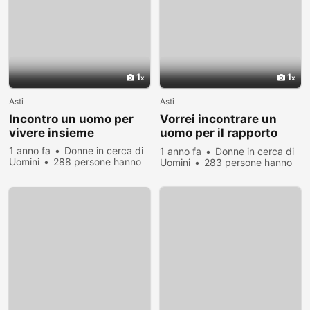
1
1
Asti
Asti
Incontro un uomo per
Vorrei incontrare un
vivere insieme
uomo per il rapporto
romantico
1 anno fa
Donne in cerca di
1 anno fa
Donne in cerca di
Uomini
288 persone hanno
Uomini
283 persone hanno
visualizzato
visualizzato