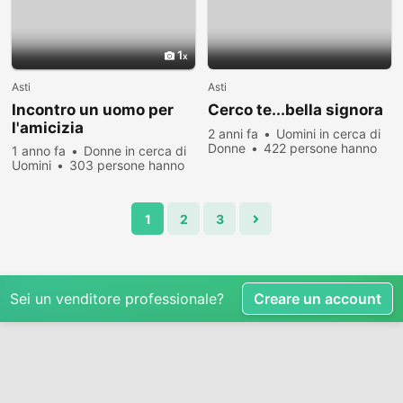
1
Asti
Asti
Incontro un uomo per
Cerco te...bella signora
l'amicizia
2 anni fa
Uomini in cerca di
Donne
422 persone hanno
1 anno fa
Donne in cerca di
visualizzato
Uomini
303 persone hanno
visualizzato
1
2
3
Sei un venditore professionale?
Creare un account