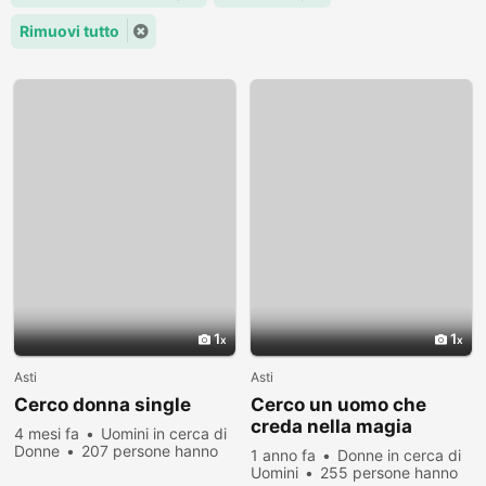
Rimuovi tutto
1
1
Asti
Asti
Cerco donna single
Cerco un uomo che
creda nella magia
4 mesi fa
Uomini in cerca di
dell’amore
Donne
207 persone hanno
1 anno fa
Donne in cerca di
visualizzato
Uomini
255 persone hanno