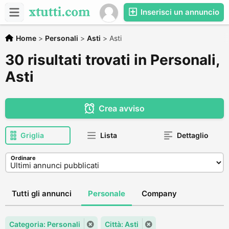
Inserisci un annuncio
Home
>
Personali
>
Asti
>
Asti
30 risultati trovati in Personali,
Asti
Crea avviso
Griglia
Lista
Dettaglio
Ordinare
Tutti gli annunci
Personale
Company
Categoria: Personali
Città: Asti