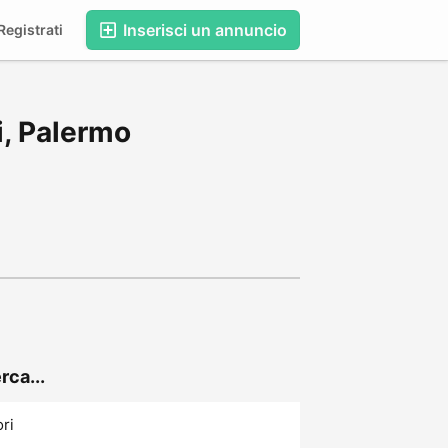
Inserisci un annuncio
egistrati
i, Palermo
rca...
ori