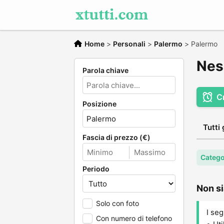
Home
>
Personali
>
Palermo
>
Palermo
Nes
Parola chiave
C
Posizione
Tutti 
Fascia di prezzo (€)
Catego
Periodo
Non si
Solo con foto
I seg
Con numero di telefono