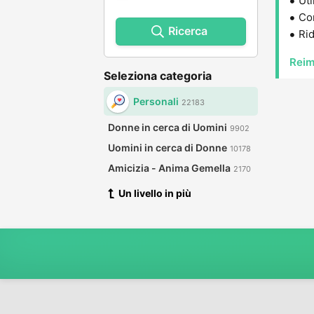
Uti
Con
Ricerca
Rid
Reim
Seleziona categoria
Personali
22183
Donne in cerca di Uomini
9902
Uomini in cerca di Donne
10178
Amicizia - Anima Gemella
2170
Un livello in più