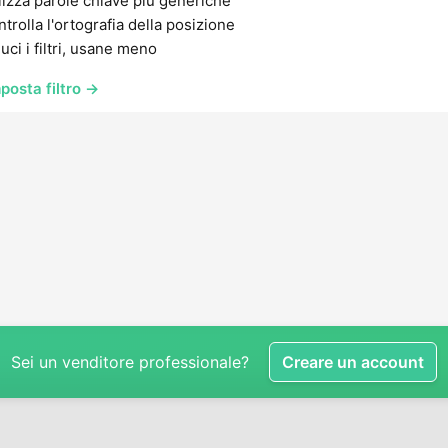
lizza parole chiave più generiche
trolla l'ortografia della posizione
uci i filtri, usane meno
posta filtro →
Sei un venditore professionale?
Creare un account