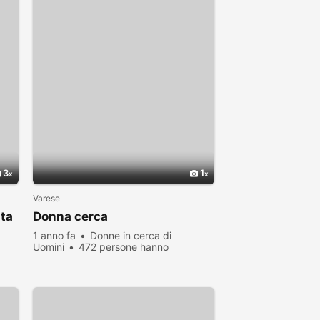
3
1
Varese
ita
Donna cerca
1 anno fa
Donne in cerca di
Uomini
472 persone hanno
visualizzato