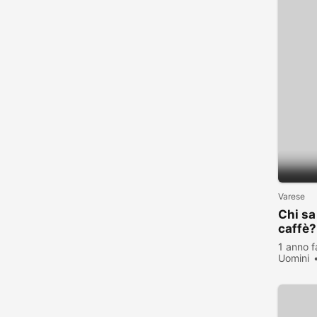
Varese
Chi sa
caffè?
1 anno f
Uomini
visualiz