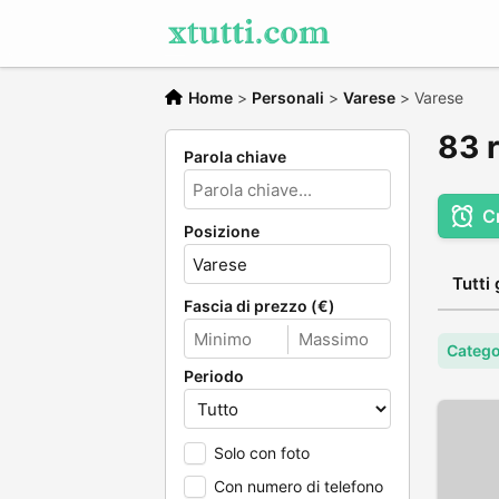
Home
>
Personali
>
Varese
>
Varese
83 r
Parola chiave
C
Posizione
Tutti 
Fascia di prezzo (€)
Catego
Periodo
Solo con foto
Con numero di telefono