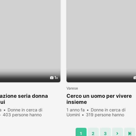
1
Varese
lazione seria donna
Cerco un uomo per vivere
lui
insieme
a
Donne in cerca di
1 anno fa
Donne in cerca di
403 persone hanno
Uomini
319 persone hanno
zato
visualizzato
1
2
3