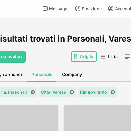
Messaggi
Posizione
Accedi/R
isultati trovati in Personali, Vare
rea avviso
Griglia
Lista
gli annunci
Personale
Company
ria: Personali
Città: Varese
Rimuovi tutto