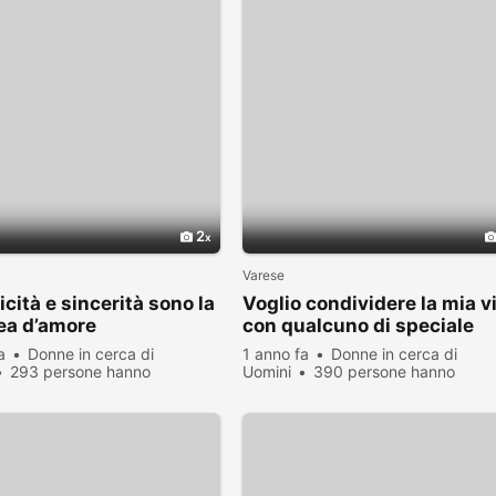
2
Varese
cità e sincerità sono la
Voglio condividere la mia v
ea d’amore
con qualcuno di speciale
a
Donne in cerca di
1 anno fa
Donne in cerca di
293 persone hanno
Uomini
390 persone hanno
zato
visualizzato