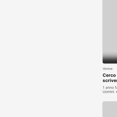
Varese
Cerco 
scrive
futuro
1 anno f
Uomini
visualiz