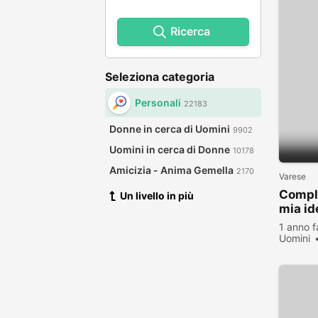
Ricerca
Seleziona categoria
Personali
22183
Donne in cerca di Uomini
9902
Uomini in cerca di Donne
10178
Amicizia - Anima Gemella
2170
Varese
Compli
Un livello in più
mia id
1 anno f
Uomini
visualiz