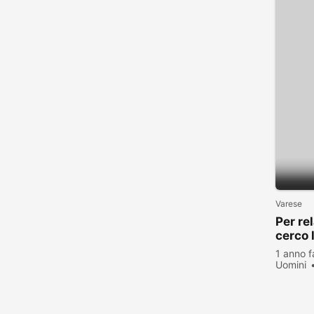
Varese
Per re
cerco 
1 anno f
Uomini
visualiz