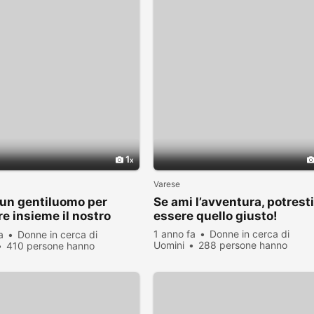
1
Varese
un gentiluomo per
Se ami l’avventura, potrest
re insieme il nostro
essere quello giusto!
1 anno fa
Donne in cerca di
a
Donne in cerca di
Uomini
288 persone hanno
410 persone hanno
visualizzato
zato