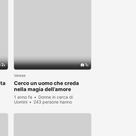
2
1
Varese
ita
Cerco un uomo che creda
nella magia dell’amore
1 anno fa
Donne in cerca di
Uomini
243 persone hanno
visualizzato