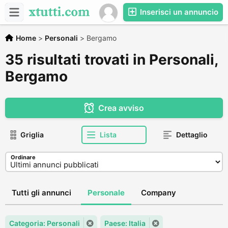
Inserisci un annuncio
Home
>
Personali
>
Bergamo
35 risultati trovati in Personali,
Bergamo
Crea avviso
Griglia
Lista
Dettaglio
Ordinare
Tutti gli annunci
Personale
Company
Categoria: Personali
Paese: Italia