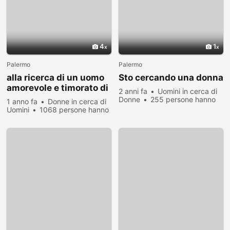
4
1
Palermo
Palermo
alla ricerca di un uomo
Sto cercando una donna
amorevole e timorato di
2 anni fa
Uomini in cerca di
Dio come marito
Donne
255 persone hanno
1 anno fa
Donne in cerca di
visualizzato
Uomini
1068 persone hanno
visualizzato