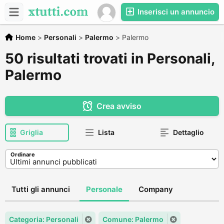
Inserisci un annuncio
Home
>
Personali
>
Palermo
>
Palermo
50 risultati trovati in Personali,
Palermo
Crea avviso
Griglia
Lista
Dettaglio
Ordinare
Tutti gli annunci
Personale
Company
Categoria: Personali
Comune: Palermo