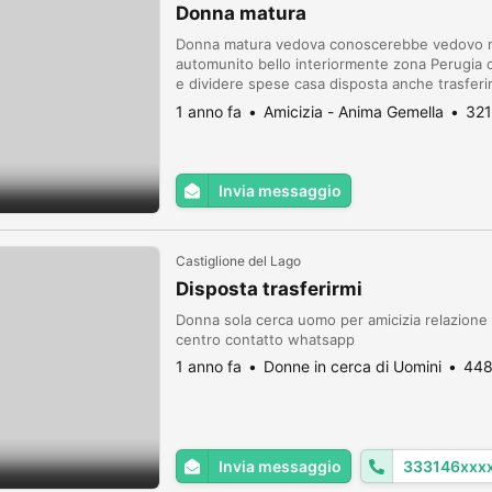
Donna matura
Donna matura vedova conoscerebbe vedovo matu
automunito bello interiormente zona Perugia 
e dividere spese casa disposta anche trasfer
requisiti contattami whatsapp o messaggio 
1 anno fa
Amicizia - Anima Gemella
321
Invia messaggio
Castiglione del Lago
Disposta trasferirmi
Donna sola cerca uomo per amicizia relazione 
centro contatto whatsapp
1 anno fa
Donne in cerca di Uomini
448
Invia messaggio
333146xxx