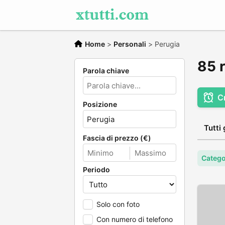
Home
>
Personali
>
Perugia
85 r
Parola chiave
C
Posizione
Tutti 
Fascia di prezzo (€)
Catego
Periodo
Solo con foto
Con numero di telefono