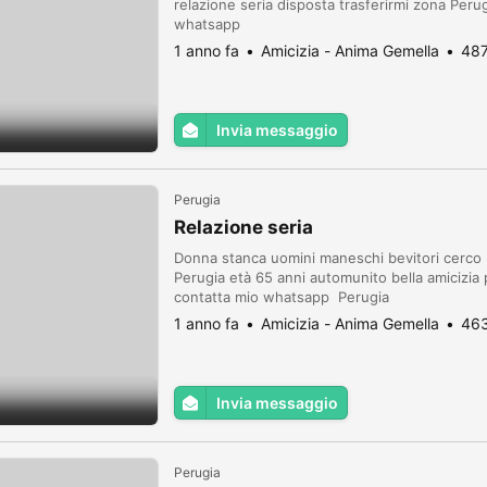
relazione seria disposta trasferirmi zona Pe
whatsapp
1 anno fa
Amicizia - Anima Gemella
487
Invia messaggio
Perugia
Relazione seria
Donna stanca uomini maneschi bevitori cerco 
Perugia età 65 anni automunito bella amicizi
contatta mio whatsapp Perugia
1 anno fa
Amicizia - Anima Gemella
463
Invia messaggio
Perugia