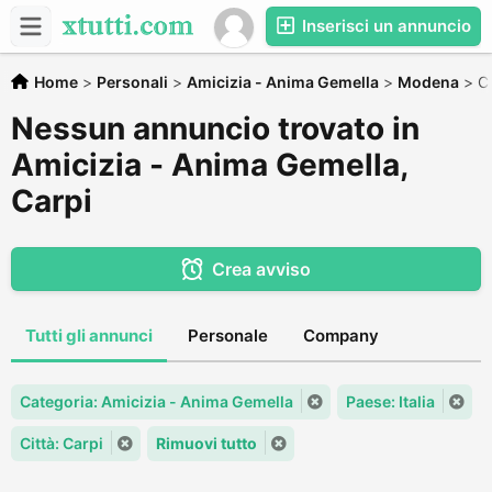
Inserisci un annuncio
Home
>
Personali
>
Amicizia - Anima Gemella
>
Modena
>
C
Nessun annuncio trovato in
Amicizia - Anima Gemella,
Carpi
Crea avviso
Tutti gli annunci
Personale
Company
Categoria: Amicizia - Anima Gemella
Paese: Italia
Città: Carpi
Rimuovi tutto