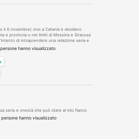
io il 6 novembre) vivo a Catania e desidero
 e provincia o nei limiti di Messina e Siracusa
l'intento di intraprendere una relazione seria e
ei essere contattato su whatsapp.
 persone hanno visualizzato
x
a seria e onestà che può stare al mio fianco
 persone hanno visualizzato