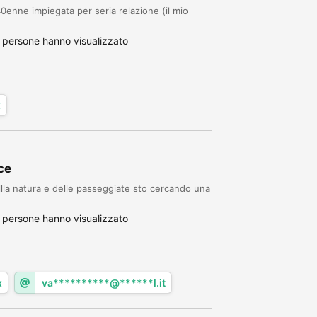
enne impiegata per seria relazione (il mio
 persone hanno visualizzato
x
ce
la natura e delle passeggiate sto cercando una
 persone hanno visualizzato
x
va**********@******l.it