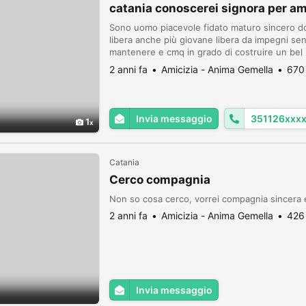
catania conoscerei signora per am
Sono uomo piacevole fidato maturo sincero do
libera anche più giovane libera da impegni sen
mantenere e cmq in grado di costruire un bel
educazione e rispetto. ho 65 anni . donna dis
2 anni fa
Amicizia - Anima Gemella
670 
Invia messaggio
351126xxx
1
Catania
Cerco compagnia
Non so cosa cerco, vorrei compagnia sincera 
2 anni fa
Amicizia - Anima Gemella
426 
Invia messaggio