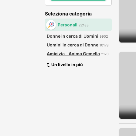
Seleziona categoria
Personali
22183
Donne in cerca di Uomini
9902
Uomini in cerca di Donne
10178
Amicizia - Anima Gemella
2170
Un livello in più