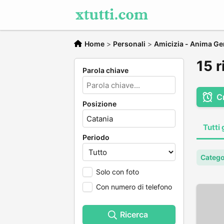
Home
>
Personali
>
Amicizia - Anima Ge
15 r
Parola chiave
C
Posizione
Tutti 
Periodo
Catego
Solo con foto
Con numero di telefono
Ricerca