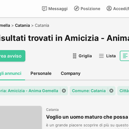
Messaggi
Posizione
Accedi/R
mella
>
Catania
>
Catania
isultati trovati in Amicizia - Ani
rea avviso
Griglia
Lista
gli annunci
Personale
Company
ria: Amicizia - Anima Gemella
Comune: Catania
Città
Catania
Voglio un uomo maturo che possa
è un grande piacere scoprire di più su questo s