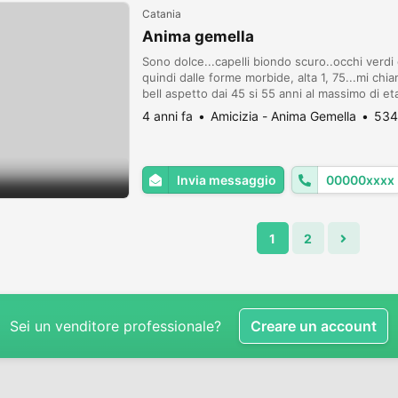
Catania
Anima gemella
Sono dolce...capelli biondo scuro..occhi verd
quindi dalle forme morbide, alta 1, 75...mi ch
bell aspetto dai 45 si 55 anni al massimo di eta
sei non contattarmi...solo persone educate ris
4 anni fa
Amicizia - Anima Gemella
534
Invia messaggio
00000xxxx
1
2
Sei un venditore professionale?
Creare un account