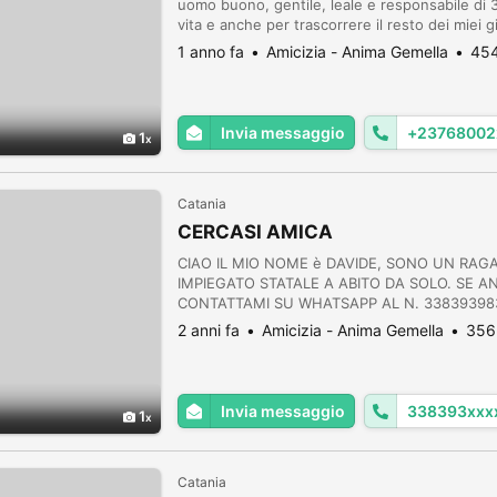
uomo buono, gentile, leale e responsabile di 3
vita e anche per trascorrere il resto dei miei gi
1 anno fa
Amicizia - Anima Gemella
454
Invia messaggio
+23768002
1
Catania
CERCASI AMICA
CIAO IL MIO NOME è DAVIDE, SONO UN RA
IMPIEGATO STATALE A ABITO DA SOLO. SE 
CONTATTAMI SU WHATSAPP AL N. 338393983
2 anni fa
Amicizia - Anima Gemella
356 
Invia messaggio
338393xxx
1
Catania