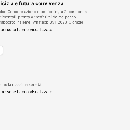
icizia e futura convivenza
lce Cerco relazione e bel feeling a 2 con donna
timentali. pronta a trasferirsi da me posso
 rapporto insieme. whatapp 3511262310 grazie
creta presenza sincera comprensiva. grazie a...
persone hanno visualizzato
x
e nella massima serietà
persone hanno visualizzato