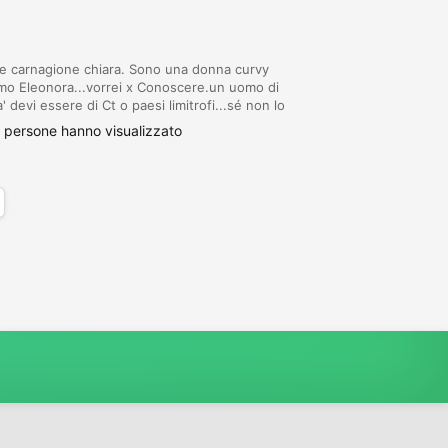
i e carnagione chiara. Sono una donna curvy
iamo Eleonora...vorrei x Conoscere.un uomo di
' devi essere di Ct o paesi limitrofi...sé non lo
pettose.. non cerco sesso...a prest...
 persone hanno visualizzato