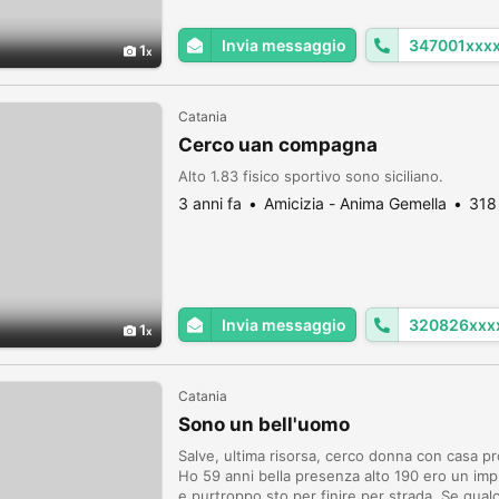
Invia messaggio
347001xxx
1
Catania
Cerco uan compagna
Alto 1.83 fisico sportivo sono siciliano.
3 anni fa
Amicizia - Anima Gemella
318
Invia messaggio
320826xxx
1
Catania
Sono un bell'uomo
Salve, ultima risorsa, cerco donna con casa pr
Ho 59 anni bella presenza alto 190 ero un impre
e purtroppo sto per finire per strada. Se qual