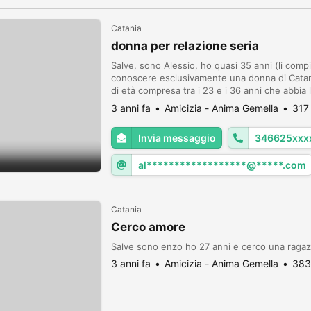
Catania
donna per relazione seria
Salve, sono Alessio, ho quasi 35 anni (li comp
conoscere esclusivamente una donna di Catania
di età compresa tra i 23 e i 36 anni che abbia 
duratura. Il mio numero è 3466256528! Gradir
3 anni fa
Amicizia - Anima Gemella
317
Invia messaggio
346625xxx
al******************@*****.com
Catania
Cerco amore
Salve sono enzo ho 27 anni e cerco una ragazz
3 anni fa
Amicizia - Anima Gemella
383