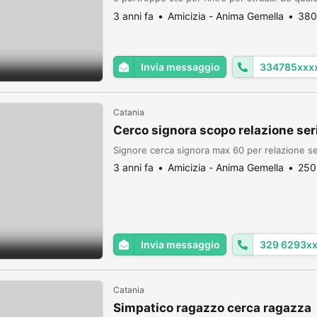
dedicherò a lei anima e corpo 3347858624
3 anni fa
Amicizia - Anima Gemella
380
Invia messaggio
334785xxx
Catania
Cerco signora scopo relazione ser
Signore cerca signora max 60 per relazione se
3 anni fa
Amicizia - Anima Gemella
250
Invia messaggio
329 6293x
Catania
Simpatico ragazzo cerca ragazza