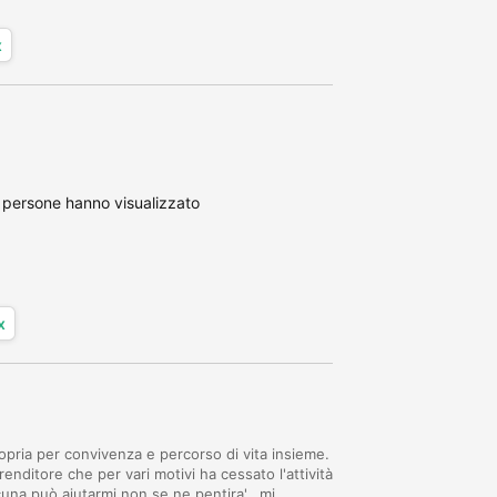
x
 persone hanno visualizzato
x
opria per convivenza e percorso di vita insieme.
nditore che per vari motivi ha cessato l'attività
cuna può aiutarmi non se ne pentira'...mi