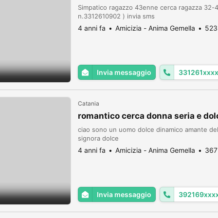
Simpatico ragazzo 43enne cerca ragazza 32-40
n.3312610902 ) invia sms
4 anni fa
Amicizia - Anima Gemella
523
Invia messaggio
331261xxx
Catania
romantico cerca donna seria e dol
ciao sono un uomo dolce dinamico amante dell
signora dolce
4 anni fa
Amicizia - Anima Gemella
367
Invia messaggio
392169xxx