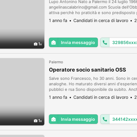
Lupo Antonino Nato a Palermo il 24 luglio 19
angelinascalabrino@gmail.com Scuola dell'Ob
attiva perchè ho praticità e sono predisposto p
preferibilmente a Palermo, esclusivamente come
1 anno fa
Candidati in cerca di lavoro
2
saltuario m...
Invia messaggio
329856xxx
1
Palermo
Operatore socio sanitario OSS
Salve sono Francesco, ho 30 anni. Sono in cer
analoghe. Ho maturato diversi anni d'esperienz
pubblici e rsa Sono disponibile da subito. Anc
saluti Francesco 3441428549
1 anno fa
Candidati in cerca di lavoro
2
Invia messaggio
344142xxx
1