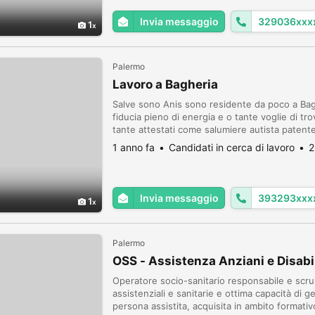
Invia messaggio
329036xxx
1
Palermo
Lavoro a Bagheria
Salve sono Anis sono residente da poco a Bag
fiducia pieno di energia e o tante voglie di t
tante attestati come salumiere autista patente
giardiniere qualificato, archivista , Sono un ra
1 anno fa
Candidati in cerca di lavoro
2
Invia messaggio
393293xxx
1
Palermo
OSS - Assistenza Anziani e Disabii
Operatore socio-sanitario responsabile e scr
assistenziali e sanitarie e ottima capacità di g
persona assistita, acquisita in ambito formativo