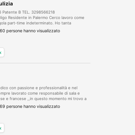
ulizia
66 Patente B TEL. 3298566218
ligo Residente in Palermo Cerco lavoro come
gola part-time indeterminato. Ho tanta
zie. ESPERIENZE PROFESSIONALI: Ho lavorato
60 persone hanno visualizzato
x
edico con passione e professionalità e nel
 sempre lavorato come responsabile di sala e
glese e francese ,,in questo momento mi trovo a
glia, Parigi, Bruxelles,Bruges, Charl...
69 persone hanno visualizzato
x