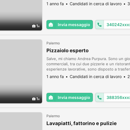
occupandosi con competenza di pazienti con
1 anno fa
Candidati in cerca di lavoro
3
Invia messaggio
340242xxx
1
Palermo
Pizzaiolo esperto
Salve, mi chiamo Andrea Purpura. Sono un giov
commerciali, tra cui due pizzerie e un ristora
esperienze lavorative, sono disposto a trasfer
imprenditore aggiunge un valore al mio curric
1 anno fa
Candidati in cerca di lavoro
2
Invia messaggio
388356xxx
1
Palermo
Lavapiatti, fattorino e pulizie