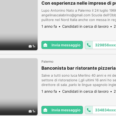
Con esperienza nelle imprese di p
Lupo Antonino Nato a Palermo il 24 luglio 19
angelinascalabrino@gmail.com Scuola dell'Obb
pulitore nel Nord Italia anche con messa in re
esperienza soprattutto nelle imprese di puli
1 anno fa
Candidati in cerca di lavoro
2
presso: -Pietro Scaduto, pu...
Invia messaggio
329856xxx
1
Palermo
Banconista bar ristorante pizzeria
Salve a tutti sono luca Merlino 40 anni e mi d
settore di ristorazione (,gli ultimi 16 anni ho
direttore di sala ,parlo le lingue spagnolo in
Palermo , ho lavorato a Barcellona,Nizza , Marsi
1 anno fa
Candidati in cerca di lavoro
2
Invia messaggio
334834xxx
1