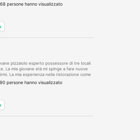
 diverse esigenze. Documentata competenza...
68 persone hanno visualizzato
x
ane pizzaiolo esperto possessore di tre locali
nte. La mia giovane età mi spinge a fare nuove
irmi. La mia esperienza nella ristorazione come
ulum in quanto sono in grado di dete...
90 persone hanno visualizzato
x