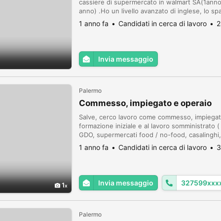
cassiere di supermercato in walmart SA(1anno
anno) .Ho un livello avanzato di inglese, lo s
l'italiano .Sto cercando lavoro a Torino .Non
1 anno fa
Candidati in cerca di lavoro
2
Invia messaggio
Palermo
Commesso, impiegato e operaio
Salve, cerco lavoro come commesso, impiegato
formazione iniziale e al lavoro somministrato (
GDO, supermercati food / no-food, casalinghi,
amministrazione e contabilità di base, operaio s
1 anno fa
Candidati in cerca di lavoro
3
se...
Invia messaggio
327599xxx
1
Palermo