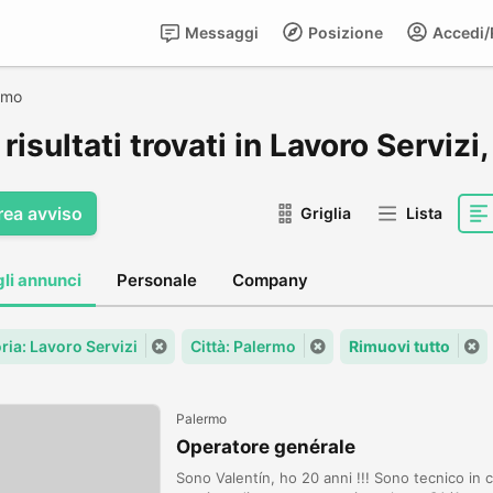
Messaggi
Posizione
Accedi/R
rmo
risultati trovati in Lavoro Servizi
rea avviso
Griglia
Lista
gli annunci
Personale
Company
ria: Lavoro Servizi
Città: Palermo
Rimuovi tutto
Palermo
Operatore genérale
Sono Valentín, ho 20 anni !!! Sono tecnico i