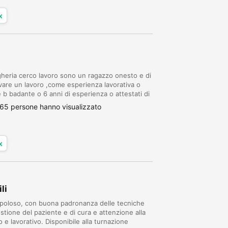
x
heria cerco lavoro sono un ragazzo onesto e di
rovare un lavoro ,come esperienza lavorativa o
 b badante o 6 anni di esperienza o attestati di
gazzo tutto fare
65 persone hanno visualizzato
x
li
upoloso, con buona padronanza delle tecniche
estione del paziente e di cura e attenzione alla
 e lavorativo. Disponibile alla turnazione