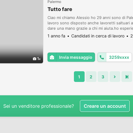
Palermo
Tutto fare
Ciao mi chiamo Alessio ho 29 anni sono di P
lavoro sono disposto anche lavoretti saltuari
dare una mano grazie a chi mi aiuta.ho esperie
spostare mobili dogsiter guardiano fruttivendo
1 anno fa
Candidati in cerca di lavoro
2
general...
Invia messaggio
3259xxxx
1
1
2
3
Sei un venditore professionale?
Creare un account