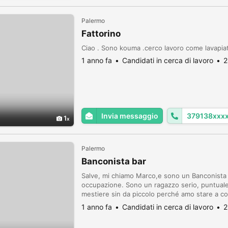
Palermo
Fattorino
Ciao . Sono kouma .cerco lavoro come lavapi
1 anno fa
Candidati in cerca di lavoro
2
Invia messaggio
379138xxx
1
Palermo
Banconista bar
Salve, mi chiamo Marco,e sono un Banconista B
occupazione. Sono un ragazzo serio, puntual
mestiere sin da piccolo perché amo stare a c
cose nuove in questo settore. Spero in un vost
1 anno fa
Candidati in cerca di lavoro
2