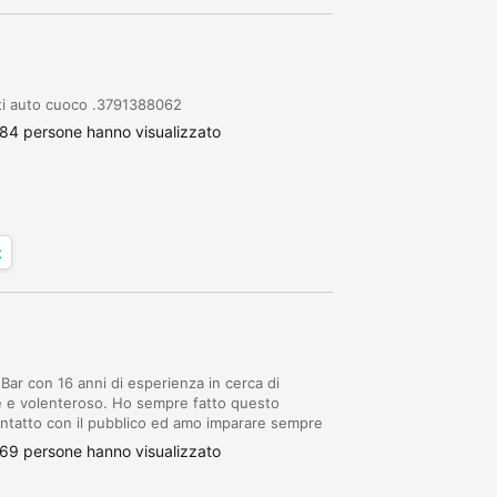
ati auto cuoco .3791388062
84 persone hanno visualizzato
x
ar con 16 anni di esperienza in cerca di
e e volenteroso. Ho sempre fatto questo
ontatto con il pubblico ed amo imparare sempre
ro contatto. Cordiali saluti
69 persone hanno visualizzato