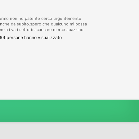
alermo non ho patente cerco urgentemente
 anche da subito.spero che qualcuno mi possa
nza i vari settori: scaricare merce spazzino
lo operatore ecologico pulizie in privato
69 persone hanno visualizzato