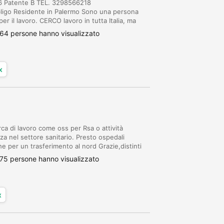
66 Patente B TEL. 3298566218
bligo Residente in Palermo Sono una persona
er il lavoro. CERCO lavoro in tutta Italia, ma
 lavapiatti e pulizie, con vitto e alloggio, non
64 persone hanno visualizzato
x
ca di lavoro come oss per Rsa o attività
a nel settore sanitario. Presto ospedali
he per un trasferimento al nord Grazie,distinti
75 persone hanno visualizzato
x