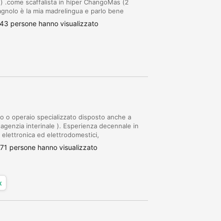
) .come scaffalista in híper ChangoMas (2
pagnolo è la mia madrelingua e parlo bene
 sono automunito
43 persone hanno visualizzato
 o operaio specializzato disposto anche a
 agenzia interinale ). Esperienza decennale in
 elettronica ed elettrodomestici,
pecializzato pulizie, biancheria e logistica per i
71 persone hanno visualizzato
x