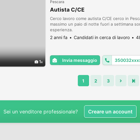
Pescara
Autista C/CE
Cerco lavoro come autista C/CE cerco in Pescar
massimo un paio di notte fuori a settimana so
esperienza.
2 anni fa
Candidati in cerca di lavoro
4
Invia messaggio
350032xxx
1
1
2
3
Sei un venditore professionale?
Creare un account