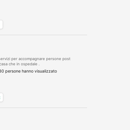
x
 servizi per accompagnare persone post
 casa che in ospedale .
80 persone hanno visualizzato
x