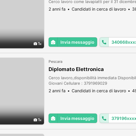
Cerco lavoro come lavapiatti per il 31 dicembr
2 anni fa
Candidati in cerca di lavoro
3
Invia messaggio
340668xxx
1
Pescara
Diplomato Elettronica
Cerco lavoro,disponibilità immediata Disponibile
Giovani Cellulare : 3791969029
2 anni fa
Candidati in cerca di lavoro
4
Invia messaggio
379196xxx
1