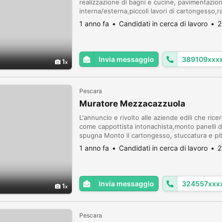
realizzazione di bagni e cucine, pavimentazione
interna/esterna,piccoli lavori di cartongesso,
muffa e intonaco deteriorato, isolamento termi
1 anno fa
Candidati in cerca di lavoro
2
mot...
Invia messaggio
389109xxx
1
Pescara
Muratore Mezzacazzuola
L'annuncio e rivolto alle aziende edili che ri
come cappottista intonachista,monto panelli di 
spugna Monto il cartongesso, stuccatura e pit
incollo i battiscopa faccio la stuccatura,taglio i
1 anno fa
Candidati in cerca di lavoro
2
Invia messaggio
324557xxx
1
Pescara