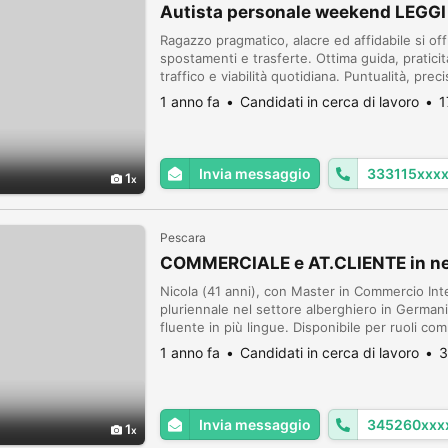
Autista personale weekend LEGGI
Ragazzo pragmatico, alacre ed affidabile si of
spostamenti e trasferte. Ottima guida, praticit
traffico e viabilità quotidiana. Puntualità, pre
anche una conoscenza verbale e piacevole. Ot
1 anno fa
Candidati in cerca di lavoro
1
Invia messaggio
333115xxx
1
Pescara
COMMERCIALE e AT.CLIENTE in ne
Nicola (41 anni), con Master in Commercio Int
pluriennale nel settore alberghiero in German
fluente in più lingue. Disponibile per ruoli co
AL CLIENTE. telefono ore pasti : +39345260
1 anno fa
Candidati in cerca di lavoro
3
Invia messaggio
345260xxx
1