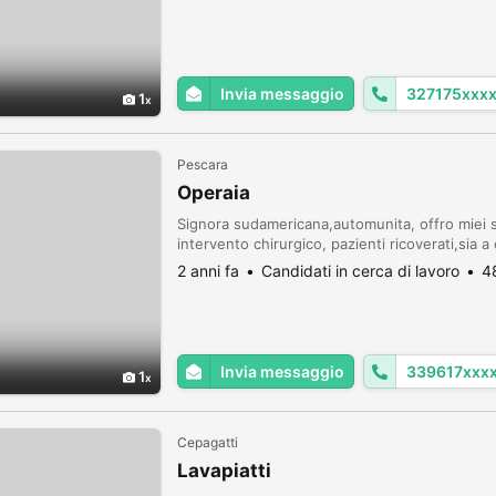
Invia messaggio
327175xxx
1
Pescara
Operaia
Signora sudamericana,automunita, offro miei
intervento chirurgico, pazienti ricoverati,sia a
2 anni fa
Candidati in cerca di lavoro
4
Invia messaggio
339617xxx
1
Cepagatti
Lavapiatti