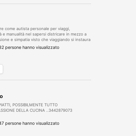
fre come autista personale per viaggi,
à e manualità nel sapersi districare in mezzo a
cisione e simpatia visto che viaggiando si instaura
tima cultura ed educazione. Solo SAB...
32 persone hanno visualizzato
x
co
IATTI, POSSIBILMENTE TUTTO
SSIONE DELLA CUCINA ..3442879073
47 persone hanno visualizzato