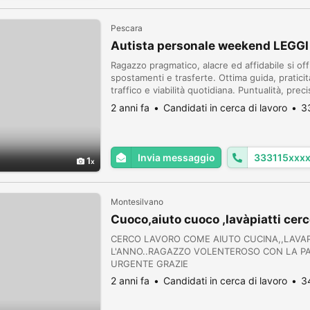
Pescara
Autista personale weekend LEGGI
Ragazzo pragmatico, alacre ed affidabile si of
spostamenti e trasferte. Ottima guida, praticit
traffico e viabilità quotidiana. Puntualità, pre
anche una conoscenza verbale e piacevole. Ot
2 anni fa
Candidati in cerca di lavoro
3
Invia messaggio
333115xxx
1
Montesilvano
Cuoco,aiuto cuoco ,lavàpiatti cer
CERCO LAVORO COME AIUTO CUCINA,,LAVAP
L'ANNO..RAGAZZO VOLENTEROSO CON LA PA
URGENTE GRAZIE
2 anni fa
Candidati in cerca di lavoro
3