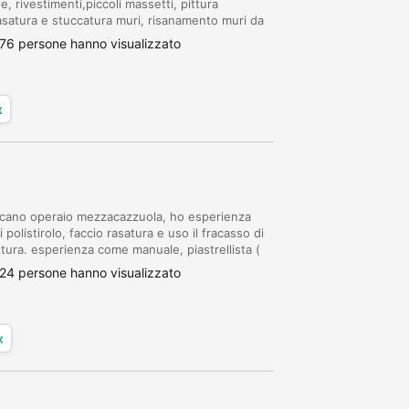
, rivestimenti,piccoli massetti, pittura
rasatura e stuccatura muri, risanamento muri da
co, piccoli spostamenti elettrici, montaggio
76 persone hanno visualizzato
x
cercano operaio mezzacazzuola, ho esperienza
polistirolo, faccio rasatura e uso il fracasso di
tura. esperienza come manuale, piastrellista (
 pezzi e sostituisco piastrell...
24 persone hanno visualizzato
x