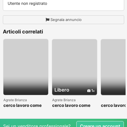
Utente non registrato
Segnala annuncio
Articoli correlati
Libero
1
Agrate Brianza
Agrate Brianza
cerco lavoro come
cerco lavoro come
cerco lavor
fattorino
commesso addetto
fattorino
reparti
Sei un venditore professionale?
Creare un account