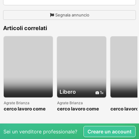
Segnala annuncio
Articoli correlati
Libero
1
Agrate Brianza
Agrate Brianza
cerco lavoro come
cerco lavoro come
cerco lavor
fattorino
commesso addetto
fattorino
reparti
Sei un venditore professionale?
Creare un account