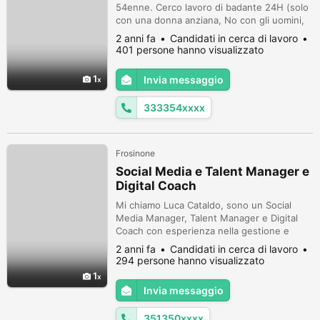
54enne. Cerco lavoro di badante 24H (solo
con una donna anziana, No con gli uomini,
No con la famiglia). Ho esperienza di 18
2 anni fa
Candidati in cerca di lavoro
anni in questo settore. Cura e igiene della
401 persone hanno visualizzato
persona, somministrazione medicinali,
preparazione e somministrazione pasti,
1
Invia messaggio
pulizia della casa. Conosco bene lingua
italiana e cucina italiana. Zona: Arc...
333354xxxx
Frosinone
Social Media e Talent Manager e
Digital Coach
Mi chiamo Luca Cataldo, sono un Social
Media Manager, Talent Manager e Digital
Coach con esperienza nella gestione e
nell'ottimizzazione delle presenze sui social
2 anni fa
Candidati in cerca di lavoro
media per aziende e personalità pubbliche.
294 persone hanno visualizzato
Ho una grande passione per l'arte della
1
comunicazione digitale e una solida
Invia messaggio
conoscenza delle tendenze e delle doti
manageriali. Inoltre, come Talent Manag...
351350xxxx