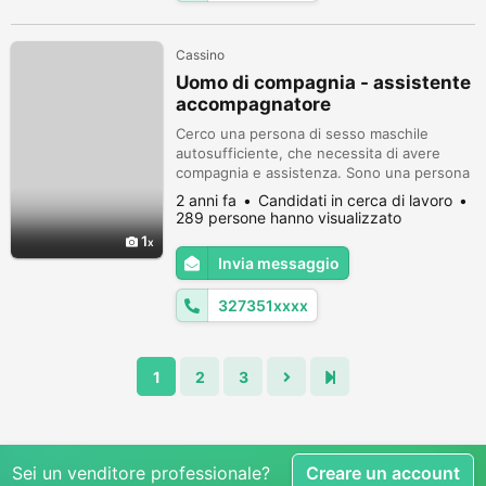
Cassino
Uomo di compagnia - assistente
accompagnatore
Cerco una persona di sesso maschile
autosufficiente, che necessita di avere
compagnia e assistenza. Sono una persona
referenziata, sono Cavaliere della
2 anni fa
Candidati in cerca di lavoro
Repubblica. La vita riserva cose inaspettate
289 persone hanno visualizzato
e per necessità mi presto volentieri a fare
1
da accompagnatore ad un Gentiluomo. Non
Invia messaggio
sono un badante ma mi presto anche ad
una eventuale assistenza fisica qualora c...
327351xxxx
1
2
3
Sei un venditore professionale?
Creare un account