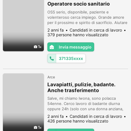
Operatore socio sanitario
OSS serio, disponibile, paziente e
volenteroso cerca impiego. Grande amore
per il prossimo e spirito di sacrificio. Aiutare
il prossimo, è per me un bene prezioso e
2 anni fa
Candidati in cerca di lavoro
primario. Disponibilità al lavoro di gruppo e
379 persone hanno visualizzato
al trasferimento. Attualmente occupato in
un lavoro precario. Tempo di preavviso:
1
Invia messaggio
15/20 giorni. Distinti e cordiali saluti.
Disponibile anche per ass...
371335xxxx
Arce
Lavapiatti, pulizie, badante.
Anche trasferimento
Salve, mi chiamo Iwona, sono polacca
54enne. Cerco lavoro di badante diurna
oppure 24h (solo con una donna anziana,
No con gli uomini, No con la famiglia)
2 anni fa
Candidati in cerca di lavoro
oppure lavapiatti/pulizie, Anche
426 persone hanno visualizzato
sostituzione. Ho esperienza di 18 anni in
1
questo settore. Cura e igiene della