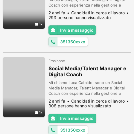
Coach con esperienza nella gestione e
nell'ottimizzazione delle presenze sui social
2 anni fa
Candidati in cerca di lavoro
media per aziende e personalità pubbliche.
293 persone hanno visualizzato
Ho una grande passione per l'arte della
1
comunicazione digitale e una solida
Invia messaggio
conoscenza delle tendenze e delle doti
manageriali. Inoltre, come Talent Manag...
351350xxxx
Frosinone
Social Media/Talent Manager e
Digital Coach
Mi chiamo Luca Cataldo, sono un Social
Media Manager, Talent Manager e Digital
Coach con esperienza nella gestione e
nell'ottimizzazione delle presenze sui social
2 anni fa
Candidati in cerca di lavoro
media per aziende e personalità pubbliche.
308 persone hanno visualizzato
Ho una grande passione per l'arte della
1
comunicazione digitale e una solida
Invia messaggio
conoscenza delle tendenze e delle doti
manageriali. Inoltre, come Talent Manag...
351350xxxx