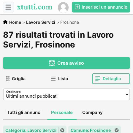
Inserisci un annuncio
Home
>
Lavoro Servizi
>
Frosinone
87 risultati trovati in Lavoro
Servizi, Frosinone
Crea avviso
Griglia
Lista
Dettaglio
Ordinare
Tutti gli annunci
Personale
Company
Categoria: Lavoro Servizi
Comune: Frosinone