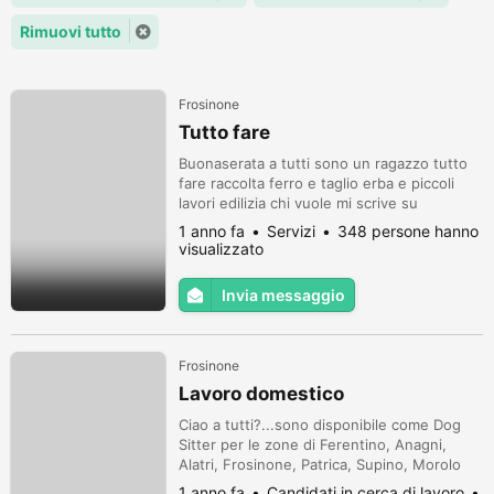
Rimuovi tutto
Frosinone
Tutto fare
Buonaserata a tutti sono un ragazzo tutto
fare raccolta ferro e taglio erba e piccoli
lavori edilizia chi vuole mi scrive su
WhatsApp
1 anno fa
Servizi
348 persone hanno
visualizzato
Invia messaggio
Frosinone
Lavoro domestico
Ciao a tutti?...sono disponibile come Dog
Sitter per le zone di Ferentino, Anagni,
Alatri, Frosinone, Patrica, Supino, Morolo
dal lunedì al venerdì dalle 18 30 in poi...
1 anno fa
Candidati in cerca di lavoro