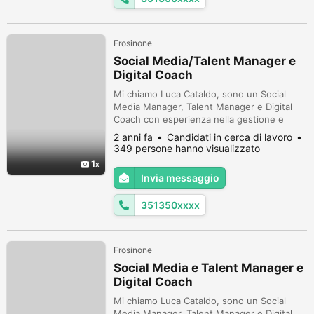
Frosinone
Social Media/Talent Manager e
Digital Coach
Mi chiamo Luca Cataldo, sono un Social
Media Manager, Talent Manager e Digital
Coach con esperienza nella gestione e
nell'ottimizzazione delle presenze sui social
2 anni fa
Candidati in cerca di lavoro
media per aziende e personalità pubbliche.
349 persone hanno visualizzato
Ho una grande passione per l'arte della
1
comunicazione digitale e una solida
Invia messaggio
conoscenza delle tendenze e delle doti
manageriali. Inoltre, come Talent Manag...
351350xxxx
Frosinone
Social Media e Talent Manager e
Digital Coach
Mi chiamo Luca Cataldo, sono un Social
Media Manager, Talent Manager e Digital