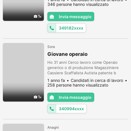
346 persone hanno visualizzato
1
Invia messaggio
349182xxxx
Sora
Giovane operaio
Ho 31 anni Cerco lavoro come Operaio
generico o di produzione Magazziniere
Cassiere Scaffalista Autista patente b
Banconista Barista Addetto security
1 anno fa
Candidati in cerca di lavoro
Portiere Tuttofare Anche lavori brevi Mio
258 persone hanno visualizzato
contatto 3409941200 watsapp o chiamata
1
Invia messaggio
340994xxxx
Anagni