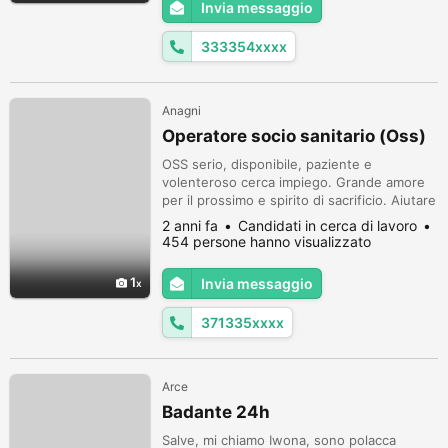
Invia messaggio
persona, somministrazione medicinali,
preparazione pasti, pulizia della casa.
333354xxxx
Conosco lingua i...
Anagni
Operatore socio sanitario (Oss)
OSS serio, disponibile, paziente e
volenteroso cerca impiego. Grande amore
per il prossimo e spirito di sacrificio. Aiutare
il prossimo, è per me un bene prezioso e
2 anni fa
Candidati in cerca di lavoro
primario. Disponibilità al lavoro di gruppo e
454 persone hanno visualizzato
al trasferimento. Attualmente occupato in
un lavoro precario. Tempo di preavviso:
1
Invia messaggio
15/20 giorni. Distinti e cordiali saluti.
Disponibile anche per ass...
371335xxxx
Arce
Badante 24h
Salve, mi chiamo Iwona, sono polacca