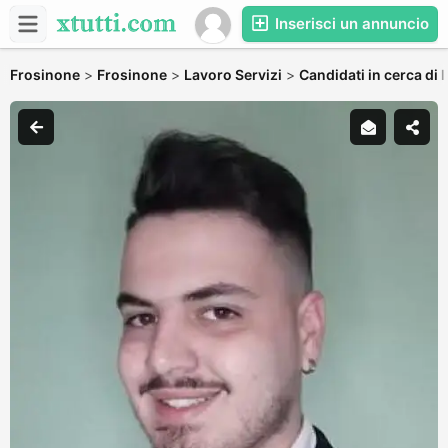
Inserisci un annuncio
Frosinone
>
Frosinone
>
Lavoro Servizi
>
Candidati in cerca di 