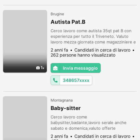
Brugine
Autista Pat.B
Cerco lavoro come autista 35qt pat B con
esperienza per tutto il Triveneto. Valuto
lavoro mezza giornata come magazziniere e
mezza giornata come autista con
2 anni fa
Candidati in cerca di lavoro
esperienza.
262 persone hanno visualizzato
1
Invia messaggio
348657xxxx
Montagnana
Baby-sitter
Cerco lavoro come
babysitter,badante,lavoro serale anche
sabato e domenica,valuto offerte
serie.grazie
2 anni fa
Candidati in cerca di lavoro