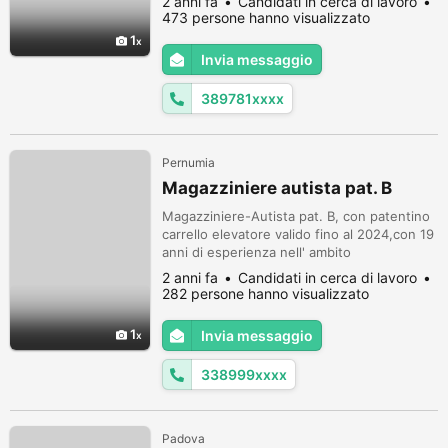
2 anni fa
Candidati in cerca di lavoro
473 persone hanno visualizzato
1
Invia messaggio
389781xxxx
Pernumia
Magazziniere autista pat. B
Magazziniere-Autista pat. B, con patentino
carrello elevatore valido fino al 2024,con 19
anni di esperienza nell' ambito
magazzino,valuta proposte serie ed in linea
2 anni fa
Candidati in cerca di lavoro
con la mia esperienza in magazzino in
282 persone hanno visualizzato
primis. Esperienza in ditte Metalmeccaniche
soprattutto,sempre adoperato muletto
1
Invia messaggio
frontale,retrattile,transpallet,pistola
barcode, fatto consegne con furgone....
338999xxxx
Padova