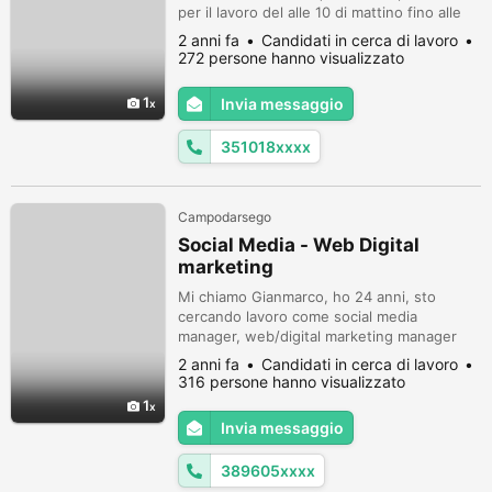
per il lavoro del alle 10 di mattino fino alle
20 Tutti i giorni dalle settimana Il mio
2 anni fa
Candidati in cerca di lavoro
numero di whatsapp 3510184481
272 persone hanno visualizzato
1
Invia messaggio
351018xxxx
Campodarsego
Social Media - Web Digital
marketing
Mi chiamo Gianmarco, ho 24 anni, sto
cercando lavoro come social media
manager, web/digital marketing manager
Attualmente sto effettuando uno stage a
2 anni fa
Candidati in cerca di lavoro
riguardo. Ho fatto formazione in questo
316 persone hanno visualizzato
ambito. Per maggiori informazioni posso
1
fornire curriculum e sono a disposizione per
Invia messaggio
qualsiasi domanda Ho intenzione di
spostarmi per lavoro, valuto offerte solo
389605xxxx
fuori re...