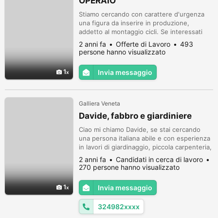
OPERAIO
Stiamo cercando con carattere d'urgenza
una figura da inserire in produzione,
addetto al montaggio cicli. Se interessati
potete contarmi telefonicamente al
2 anni fa
Offerte di Lavoro
493
3407911996
persone hanno visualizzato
1
Invia messaggio
Galliera Veneta
Davide, fabbro e giardiniere
Ciao mi chiamo Davide, se stai cercando
una persona italiana abile e con esperienza
in lavori di giardinaggio, piccola carpenteria,
riparazione e rimessa a nuovo di cancelli, e
2 anni fa
Candidati in cerca di lavoro
di molti altri lavori ,chiamami ! Sopralluoghi
270 persone hanno visualizzato
gratuiti per info 324/9828730 e costo molto
meno di ciò che immagini, contattami!
1
Invia messaggio
324982xxxx