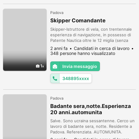
Padova
Skipper Comandante
Skipper-Istruttore di vela, con trentennale
esperienza di navigazione, in possesso di
Patente Nautica oltre le 12 miglia (senza
limiti), certificato Internazionale: "World
2 anni fa
Candidati in cerca di lavoro
Sailing" O.S.R. di Sicurezza e Sopravvivenza
348 persone hanno visualizzato
in Mare, titolo di "Esperto Velista" della
Lega Navale Italiana, iscrizione a "Gente di
1
Invia messaggio
Mare", offresi per crociere private su
catamarano o mon...
348895xxxx
Padova
Badante sera,notte.Esperienza
20 anni.automunita
Salve. Sono ucraina sessantenne. Cerco un
lavoro di badante sera, notte. Residente a
Padova. Referenziata. AUTOMUNITA.