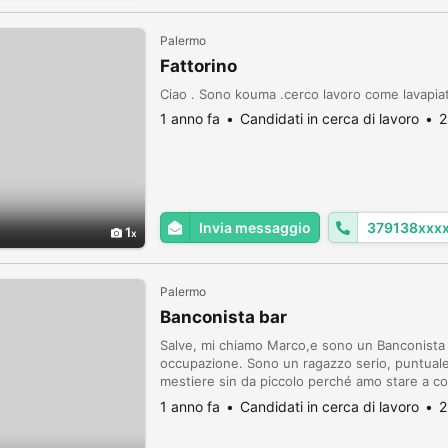
Palermo
Fattorino
Ciao . Sono kouma .cerco lavoro come lavapi
1 anno fa
Candidati in cerca di lavoro
2
Invia messaggio
379138xxx
1
Palermo
Banconista bar
Salve, mi chiamo Marco,e sono un Banconista B
occupazione. Sono un ragazzo serio, puntual
mestiere sin da piccolo perché amo stare a c
cose nuove in questo settore. Spero in un vost
1 anno fa
Candidati in cerca di lavoro
2