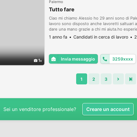
Palermo
Tutto fare
Ciao mi chiamo Alessio ho 29 anni sono di P
lavoro sono disposto anche lavoretti saltuari
dare una mano grazie a chi mi aiuta.ho esperie
spostare mobili dogsiter guardiano fruttivendo
1 anno fa
Candidati in cerca di lavoro
2
general...
Invia messaggio
3259xxxx
1
1
2
3
Sei un venditore professionale?
Creare un account