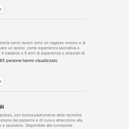
x
heria cerco lavoro sono un ragazzo onesto e di
rovare un lavoro ,come esperienza lavorativa o
 b badante o 6 anni di esperienza o attestati di
gazzo tutto fare
65 persone hanno visualizzato
x
li
upoloso, con buona padronanza delle tecniche
estione del paziente e di cura e attenzione alla
 e lavorativo. Disponibile alla turnazione