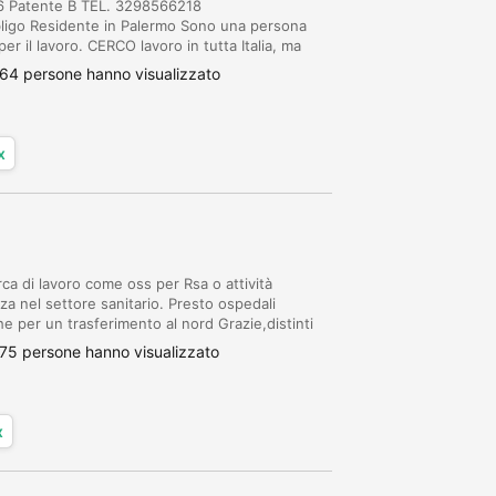
66 Patente B TEL. 3298566218
bligo Residente in Palermo Sono una persona
er il lavoro. CERCO lavoro in tutta Italia, ma
 lavapiatti e pulizie, con vitto e alloggio, non
64 persone hanno visualizzato
x
ca di lavoro come oss per Rsa o attività
a nel settore sanitario. Presto ospedali
he per un trasferimento al nord Grazie,distinti
75 persone hanno visualizzato
x