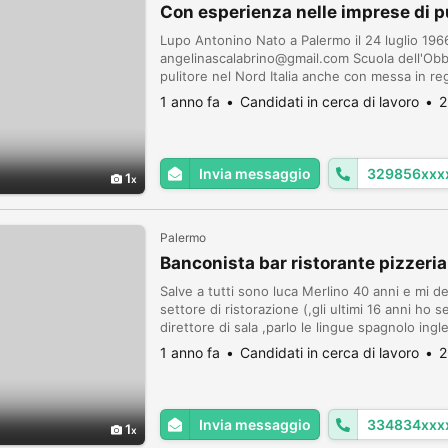
Con esperienza nelle imprese di p
Lupo Antonino Nato a Palermo il 24 luglio 19
angelinascalabrino@gmail.com Scuola dell'Obb
pulitore nel Nord Italia anche con messa in re
esperienza soprattutto nelle imprese di puli
1 anno fa
Candidati in cerca di lavoro
2
presso: -Pietro Scaduto, pu...
Invia messaggio
329856xxx
1
Palermo
Banconista bar ristorante pizzeria
Salve a tutti sono luca Merlino 40 anni e mi d
settore di ristorazione (,gli ultimi 16 anni ho
direttore di sala ,parlo le lingue spagnolo in
Palermo , ho lavorato a Barcellona,Nizza , Marsi
1 anno fa
Candidati in cerca di lavoro
2
Invia messaggio
334834xxx
1