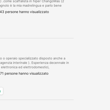
) .come scaffalista in híper ChangoMas (2
pagnolo è la mia madrelingua e parlo bene
 sono automunito
43 persone hanno visualizzato
 o operaio specializzato disposto anche a
 agenzia interinale ). Esperienza decennale in
 elettronica ed elettrodomestici,
pecializzato pulizie, biancheria e logistica per i
71 persone hanno visualizzato
x