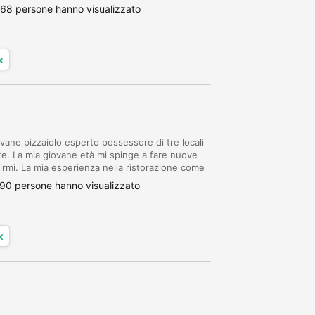
 diverse esigenze. Documentata competenza...
68 persone hanno visualizzato
x
ane pizzaiolo esperto possessore di tre locali
nte. La mia giovane età mi spinge a fare nuove
irmi. La mia esperienza nella ristorazione come
ulum in quanto sono in grado di dete...
90 persone hanno visualizzato
x