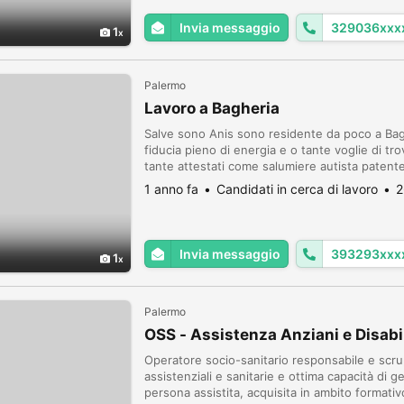
Invia messaggio
329036xxx
1
Palermo
Lavoro a Bagheria
Salve sono Anis sono residente da poco a Bag
fiducia pieno di energia e o tante voglie di t
tante attestati come salumiere autista patente
giardiniere qualificato, archivista , Sono un ra
1 anno fa
Candidati in cerca di lavoro
2
Invia messaggio
393293xxx
1
Palermo
OSS - Assistenza Anziani e Disabii
Operatore socio-sanitario responsabile e scr
assistenziali e sanitarie e ottima capacità di g
persona assistita, acquisita in ambito formativo