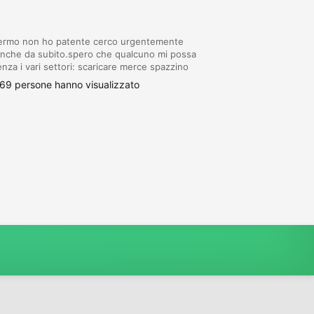
alermo non ho patente cerco urgentemente
 anche da subito.spero che qualcuno mi possa
nza i vari settori: scaricare merce spazzino
lo operatore ecologico pulizie in privato
69 persone hanno visualizzato