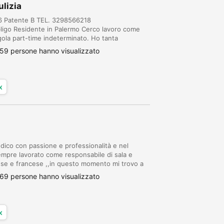
ulizia
66 Patente B TEL. 3298566218
ligo Residente in Palermo Cerco lavoro come
gola part-time indeterminato. Ho tanta
zie. ESPERIENZE PROFESSIONALI: Ho lavorato
59 persone hanno visualizzato
x
edico con passione e professionalità e nel
 sempre lavorato come responsabile di sala e
glese e francese ,,in questo momento mi trovo a
glia, Parigi, Bruxelles,Bruges, Charl...
69 persone hanno visualizzato
x