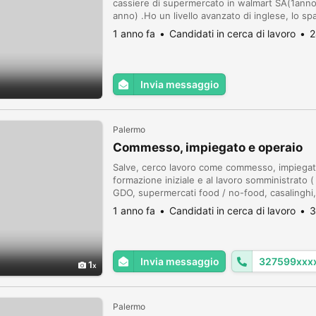
cassiere di supermercato in walmart SA(1anno
anno) .Ho un livello avanzato di inglese, lo s
l'italiano .Sto cercando lavoro a Torino .Non
1 anno fa
Candidati in cerca di lavoro
2
Invia messaggio
Palermo
Commesso, impiegato e operaio
Salve, cerco lavoro come commesso, impiegato
formazione iniziale e al lavoro somministrato (
GDO, supermercati food / no-food, casalinghi,
amministrazione e contabilità di base, operaio s
1 anno fa
Candidati in cerca di lavoro
3
se...
Invia messaggio
327599xxx
1
Palermo