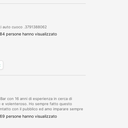
ati auto cuoco .3791388062
84 persone hanno visualizzato
x
ar con 16 anni di esperienza in cerca di
e e volenteroso. Ho sempre fatto questo
ontatto con il pubblico ed amo imparare sempre
ro contatto. Cordiali saluti
69 persone hanno visualizzato