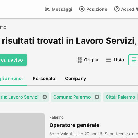
Messaggi
Posizione
Accedi/R
rmo
risultati trovati in Lavoro Servizi
rea avviso
Griglia
Lista
gli annunci
Personale
Company
ria: Lavoro Servizi
Comune: Palermo
Città: Palermo
Palermo
Operatore genérale
Sono Valentín, ho 20 anni !!! Sono tecnico i