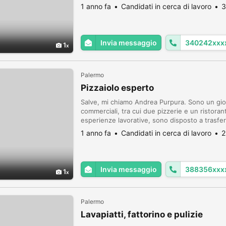
occupandosi con competenza di pazienti con
1 anno fa
Candidati in cerca di lavoro
3
Invia messaggio
340242xxx
1
Palermo
Pizzaiolo esperto
Salve, mi chiamo Andrea Purpura. Sono un giov
commerciali, tra cui due pizzerie e un ristora
esperienze lavorative, sono disposto a trasfer
imprenditore aggiunge un valore al mio curric
1 anno fa
Candidati in cerca di lavoro
2
Invia messaggio
388356xxx
1
Palermo
Lavapiatti, fattorino e pulizie