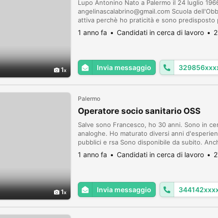
Lupo Antonino Nato a Palermo il 24 luglio 19
angelinascalabrino@gmail.com Scuola dell'Ob
attiva perchè ho praticità e sono predisposto p
preferibilmente a Palermo, esclusivamente come
1 anno fa
Candidati in cerca di lavoro
2
saltuario m...
Invia messaggio
329856xxx
1
Palermo
Operatore socio sanitario OSS
Salve sono Francesco, ho 30 anni. Sono in cer
analoghe. Ho maturato diversi anni d'esperienz
pubblici e rsa Sono disponibile da subito. Anc
saluti Francesco 3441428549
1 anno fa
Candidati in cerca di lavoro
2
Invia messaggio
344142xxx
1