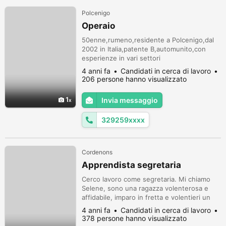
Polcenigo
Operaio
50enne,rumeno,residente a Polcenigo,dal
2002 in Italia,patente B,automunito,con
esperienze in vari settori
edilizia(ferraiolo),stampaggio, estrusione
4 anni fa
Candidati in cerca di lavoro
plastica,meccanica(auto,biciclette),montagg
206 persone hanno visualizzato
io(strutture metalliche),persona seria e
laboriosa, cerca lavoro indipendentemente
1
Invia messaggio
dal settore purché in regola. Tel: 329 25 95
102
329259xxxx
Cordenons
Apprendista segretaria
Cerco lavoro come segretaria. Mi chiamo
Selene, sono una ragazza volenterosa e
affidabile, imparo in fretta e volentieri un
nuovo mestiere. Ho avuto esperienze
4 anni fa
Candidati in cerca di lavoro
lavorative a contatto con clienti, e so
378 persone hanno visualizzato
rapportarmi bene con essi. Disponibile full-