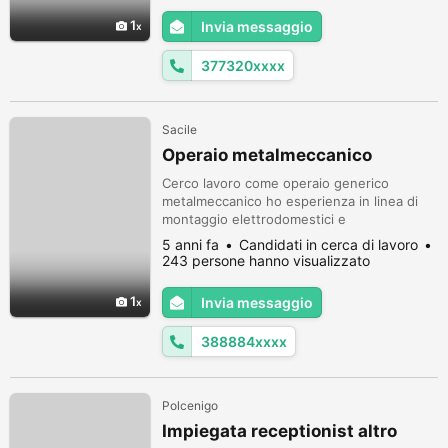
time o part-time da lunedì a venerdì nelle
1
Invia messaggio
province di Pordenone o comunque entro
un raggio di 30/40 km da Pordenone...
377320xxxx
Sacile
Operaio metalmeccanico
Cerco lavoro come operaio generico
metalmeccanico ho esperienza in linea di
montaggio elettrodomestici e
autodemolizioni montaggio smontaggio
5 anni fa
Candidati in cerca di lavoro
automobili in allegato cv cerco qualsiasi
243 persone hanno visualizzato
lavoro turni e/giornata Disponibile da subito
in zona Pordenone e Sacile e limitrofi cell
1
Invia messaggio
3888845075
388884xxxx
Polcenigo
Impiegata receptionist altro