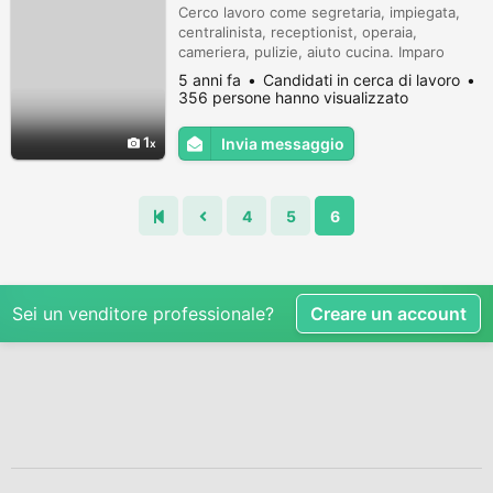
Cerco lavoro come segretaria, impiegata,
centralinista, receptionist, operaia,
cameriera, pulizie, aiuto cucina. Imparo
velocemente Disponibile anche a turno
5 anni fa
Candidati in cerca di lavoro
notturno zona Pordenone Sacile
356 persone hanno visualizzato
Fontanafredda Porcia Roveredo San Quirino
limitrofi Grazie
1
Invia messaggio
4
5
6
Sei un venditore professionale?
Creare un account