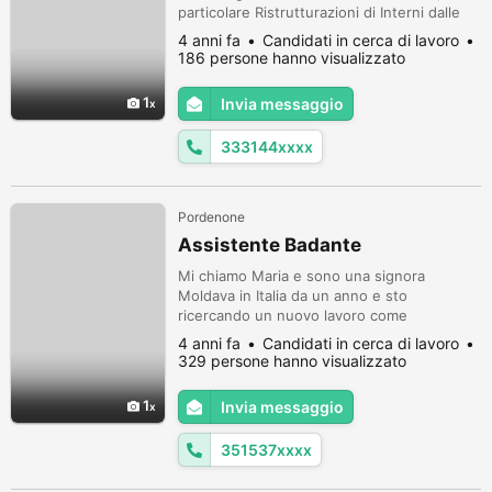
particolare Ristrutturazioni di Interni dalle
Demolizioni alla Consegna dei Lavori "Chiavi
4 anni fa
Candidati in cerca di lavoro
in Mano", Cerca Lavoro sia nel Settore
186 persone hanno visualizzato
Edile: Murature, Intonaci, Cartongessi, Posa
Piastrelle, Posa Pavimenti in Laminato
1
Invia messaggio
Prefinito, Levigatura Lucidatura Pavimenti in
Marmo e affini...
333144xxxx
Pordenone
Assistente Badante
Mi chiamo Maria e sono una signora
Moldava in Italia da un anno e sto
ricercando un nuovo lavoro come
assistente badante, in zona Pordenone.
4 anni fa
Candidati in cerca di lavoro
Potete contattarmi ai recapiti seguenti
329 persone hanno visualizzato
3492241061 3515375090
1
Invia messaggio
351537xxxx