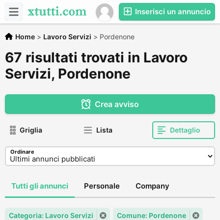
Inserisci un annuncio
Home
>
Lavoro Servizi
>
Pordenone
67 risultati trovati in Lavoro
Servizi, Pordenone
Crea avviso
Griglia
Lista
Dettaglio
Ordinare
Tutti gli annunci
Personale
Company
Categoria: Lavoro Servizi
Comune: Pordenone