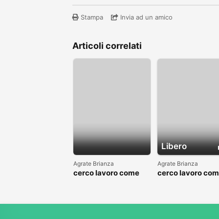
Stampa
Invia ad un amico
Articoli correlati
Libero
Agrate Brianza
Agrate Brianza
cerco lavoro come
cerco lavoro co
fattorino
commesso addet
reparti