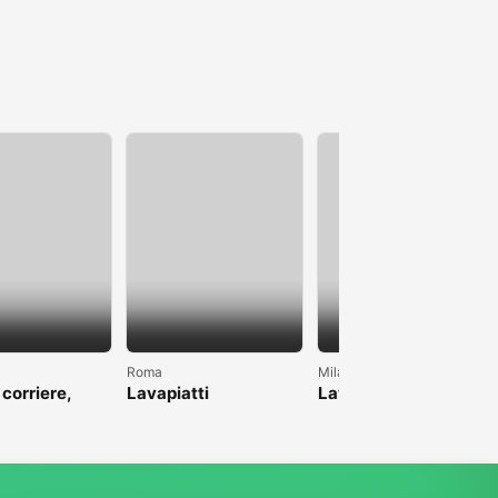
Roma
Milano
 corriere,
Lavapiatti
Lavoro come pulizie
anche magazzino