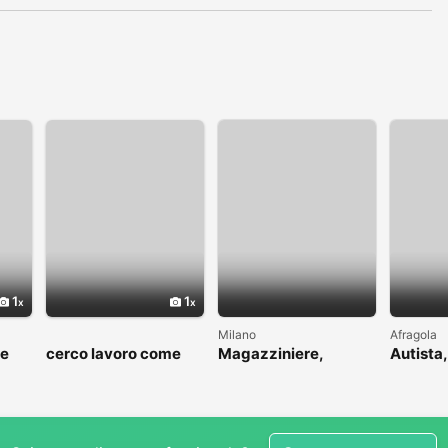
1
1
Milano
Afragola
me
cerco lavoro come
Magazziniere,
Autista,
to
fattorino
muratore, idraulico,
driver
ins.pannelli