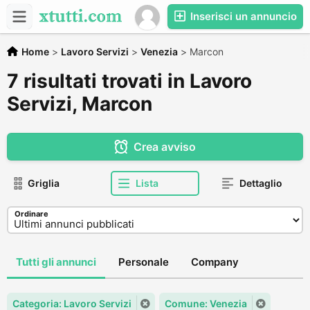
Inserisci un annuncio
Home
>
Lavoro Servizi
>
Venezia
>
Marcon
7 risultati trovati in Lavoro
Servizi, Marcon
Crea avviso
Griglia
Lista
Dettaglio
Ordinare
Tutti gli annunci
Personale
Company
Categoria: Lavoro Servizi
Comune: Venezia