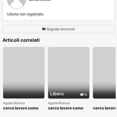
Utente non registrato
Segnala annuncio
Articoli correlati
Libero
1
Agrate Brianza
Agrate Brianza
cerco lavoro come
cerco lavoro come
cerco lavor
fattorino
commesso addetto
fattorino
reparti