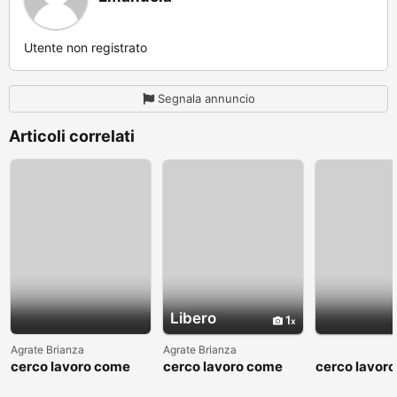
Utente non registrato
Segnala annuncio
Articoli correlati
Libero
1
Agrate Brianza
Agrate Brianza
cerco lavoro come
cerco lavoro come
cerco lavor
fattorino
commesso addetto
fattorino
reparti