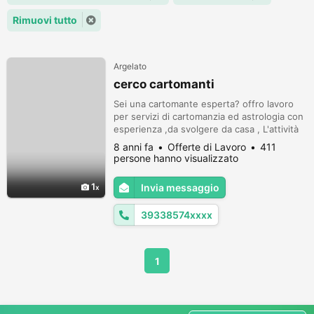
Rimuovi tutto
Argelato
cerco cartomanti
Sei una cartomante esperta? offro lavoro
per servizi di cartomanzia ed astrologia con
esperienza ,da svolgere da casa , L'attività
viene svolta su turni di 6 o 8 ore al giorno
8 anni fa
Offerte di Lavoro
411
ed il compenso è di 0,10 cent al min, Un
persone hanno visualizzato
guadagno certo ogni mese lavorando
comodamente dalla propria abitazione, si
1
Invia messaggio
puo lavorare con tel fisso, pc, e voip, per
inf. chiamare al num 33...
39338574xxxx
1