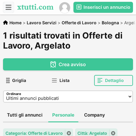
Inserisci un annuncio
Home
>
Lavoro Servizi
>
Offerte di Lavoro
>
Bologna
>
Argel
1 risultati trovati in Offerte di
Lavoro, Argelato
Crea avviso
Griglia
Lista
Dettaglio
Ordinare
Tutti gli annunci
Personale
Company
Categoria: Offerte di Lavoro
Città: Argelato