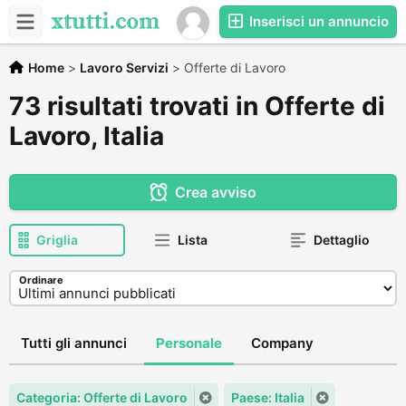
Inserisci un annuncio
Home
>
Lavoro Servizi
>
Offerte di Lavoro
73 risultati trovati in Offerte di
Lavoro, Italia
Crea avviso
Griglia
Lista
Dettaglio
Ordinare
Tutti gli annunci
Personale
Company
Categoria: Offerte di Lavoro
Paese: Italia