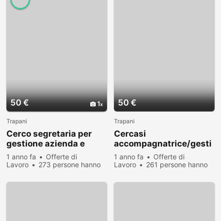
50 €
50 €
1
Trapani
Trapani
Cerco segretaria per
Cercasi
gestione azienda e
accompagnatrice/gesti
trasferimenti
one aziendale
1 anno fa
Offerte di
1 anno fa
Offerte di
Lavoro
273 persone hanno
Lavoro
261 persone hanno
visualizzato
visualizzato