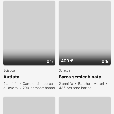
400 €
1
3
Sciacca
Sciacca
Autista
Barca semicabinata
2 anni fa
Candidati in cerca
2 anni fa
Barche - Motori
di lavoro
299 persone hanno
436 persone hanno
visualizzato
visualizzato