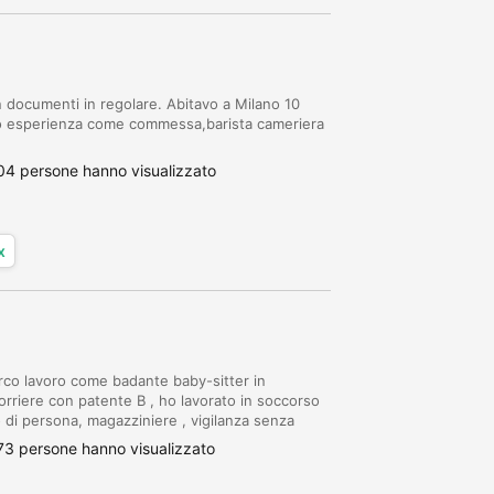
 documenti in regolare. Abitavo a Milano 10
 ho esperienza come commessa,barista cameriera
04 persone hanno visualizzato
x
rco lavoro come badante baby-sitter in
orriere con patente B , ho lavorato in soccorso
o di persona, magazziniere , vigilanza senza
73 persone hanno visualizzato