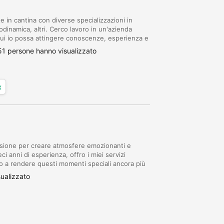
e in cantina con diverse specializzazioni in
odinamica, altri. Cerco lavoro in un'azienda
 cui io possa attingere conoscenze, esperienza e
oprire incarichi di responsabilità...
51 persone hanno visualizzato
x
ssione per creare atmosfere emozionanti e
ci anni di esperienza, offro i miei servizi
do a rendere questi momenti speciali ancora più
do musicale elegante e romantico, personaliz...
ualizzato