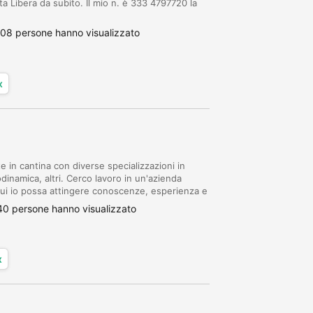
ta Libera da subito. Il mio n. è 333 4797720 la
08 persone hanno visualizzato
x
e in cantina con diverse specializzazioni in
dinamica, altri. Cerco lavoro in un'azienda
 cui io possa attingere conoscenze, esperienza e
oprire incarichi di responsabilità.
40 persone hanno visualizzato
x