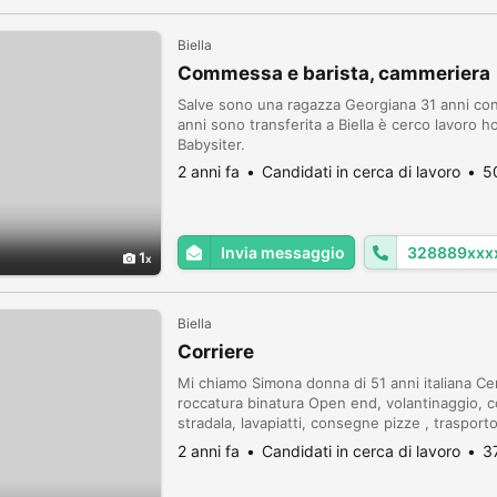
Biella
Commessa e barista, cammeriera
Salve sono una ragazza Georgiana 31 anni con
anni sono transferita a Biella è cerco lavoro
Babysiter.
2 anni fa
Candidati in cerca di lavoro
5
Invia messaggio
328889xxx
1
Biella
Corriere
Mi chiamo Simona donna di 51 anni italiana Ce
roccatura binatura Open end, volantinaggio, c
stradala, lavapiatti, consegne pizze , trasport
arma ho il green pass..
2 anni fa
Candidati in cerca di lavoro
3