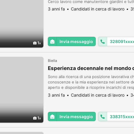
Cerco lavoro come manutentore giardini e tutt
3 anni fa
Candidati in cerca di lavoro
3
Invia messaggio
328091xxx
1
Biella
Esperienza decennale nel mondo d
Sono alla ricerca di una posizione lavorativa 
conoscenze e la mia esperienza nel settore dei
aperto e disponibile a ricoprire incarichi di 
selezione dei prodotti e in ambito didattico
3 anni fa
Candidati in cerca di lavoro
3
Invia messaggio
338315xxx
1