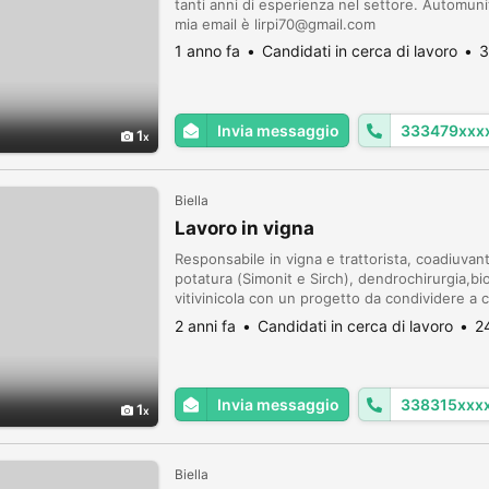
tanti anni di esperienza nel settore. Automuni
mia email è lirpi70@gmail.com
1 anno fa
Candidati in cerca di lavoro
3
Invia messaggio
333479xxx
1
Biella
Lavoro in vigna
Responsabile in vigna e trattorista, coadiuvant
potatura (Simonit e Sirch), dendrochirurgia,bio
vitivinicola con un progetto da condividere a
professionalità. Sono aperto e disponibile a ric
2 anni fa
Candidati in cerca di lavoro
2
Invia messaggio
338315xxx
1
Biella