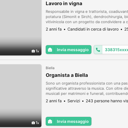
Lavoro in vigna
Responsabile in vigna e trattorista, coadiuvant
potatura (Simonit e Sirch), dendrochirurgia, bi
vitivinicola con un progetto da condividere a
professionalità. Sono aperto e disponibile a ric
2 anni fa
Candidati in cerca di lavoro
2
Invia messaggio
338315xxx
1
Biella
Organista a Biella
Sono un organista professionista con una pa
significative attraverso la musica. Con oltre die
musicali per matrimoni e funerali, contribuen
memorabili. Per i matrimoni, creo un sottofon
2 anni fa
Servizi
243 persone hanno vis
Invia messaggio
1