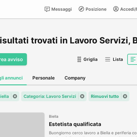
Messaggi
Posizione
Accedi/R
isultati trovati in Lavoro Servizi, B
rea avviso
Griglia
Lista
gli annunci
Personale
Company
iella
Categoria: Lavoro Servizi
Rimuovi tutto
Biella
Estetista qualificata
Buongiorno cerco lavoro a Biella e periferia co