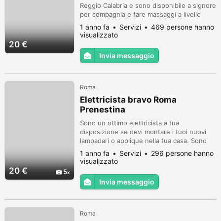
Reggio Calabria e sono disponibile a signore
per compagnia e fare massaggi a livello
perineale al vostro domicilio.
1 anno fa
Servizi
469 persone hanno
visualizzato
20 €
Invia messaggio
Roma
Elettricista bravo Roma
Prenestina
Sono un ottimo elettricista a tua
disposizione se devi montare i tuoi nuovi
lampadari o applique nella tua casa. Sono
specializzato in illuminazione di interni.
1 anno fa
Servizi
296 persone hanno
Questo è il mio lavoro e faccio solo questo.
visualizzato
Ottimo come riparazione e installazione
20 €
5
ventilatori a soffitto sia radio che con filo.
Invia messaggio
Contattami tranquillamente con whatsapp
per qualsiasi tua domanda o...
Roma