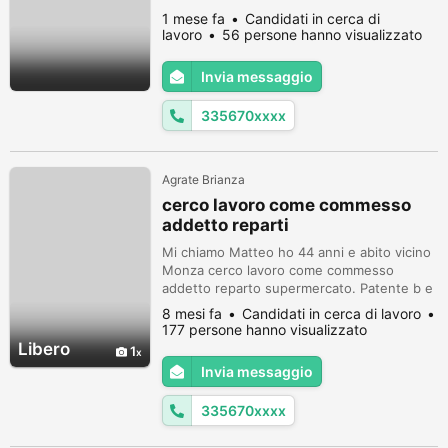
Patente b e automunito. Disponibilità
1 mese fa
Candidati in cerca di
immediata. Cell 3356706279
lavoro
56 persone hanno visualizzato
Invia messaggio
335670xxxx
Agrate Brianza
cerco lavoro come commesso
addetto reparti
Mi chiamo Matteo ho 44 anni e abito vicino
Monza cerco lavoro come commesso
addetto reparto supermercato. Patente b e
automunito. Sono un uomo serio e
8 mesi fa
Candidati in cerca di lavoro
affidabile. Disponibilità immediata. Cell
177 persone hanno visualizzato
3356706279
Libero
1
Invia messaggio
335670xxxx