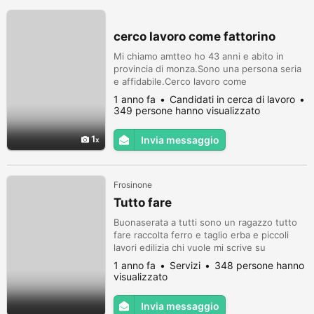
cerco lavoro come fattorino
Mi chiamo amtteo ho 43 anni e abito in
provincia di monza.Sono una persona seria
e affidabile.Cerco lavoro come
fattorino.Sono in pssesso della patente b e
1 anno fa
Candidati in cerca di lavoro
sono automunito.Disponibilità
349 persone hanno visualizzato
immediata.cell 3356706279
1
Invia messaggio
Frosinone
Tutto fare
Buonaserata a tutti sono un ragazzo tutto
fare raccolta ferro e taglio erba e piccoli
lavori edilizia chi vuole mi scrive su
WhatsApp
1 anno fa
Servizi
348 persone hanno
visualizzato
Invia messaggio