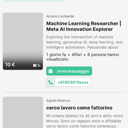
Alzano Lombardo
Machine Learning Researcher |
Meta AI Innovation Explorer
Exploring the intersection of machine
learning, generative AI, deep learning, and
intelligent automation. Passionate about
analyzing emerging What is Meta AI
1 giorno fa
Affari
8 persone hanno
frameworks, evaluating new technologies,
visualizzato
and creating educational content that
10 €
1
bridges research with real-world
Invia messaggio
applications.https://jarvislearn.com/blog/wh
at-is-meta-ai
+91903610xxxx
Agrate Brianza
cerco lavoro come fattorino
Mi chiamo Matteo ho 45 anni e abito vicino
Monza. Sono un ragazzo serio e affidabile
cerco lavoro come fattorino commesso.