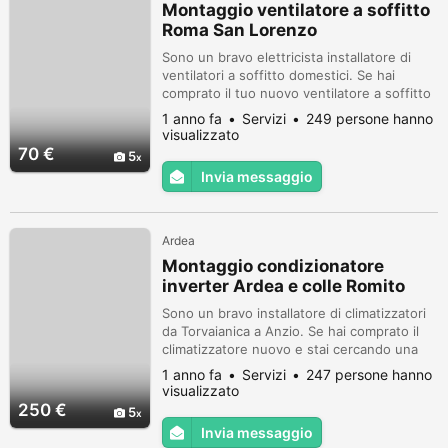
Montaggio ventilatore a soffitto
Roma San Lorenzo
Sono un bravo elettricista installatore di
ventilatori a soffitto domestici. Se hai
comprato il tuo nuovo ventilatore a soffitto
e non te la senti di montarlo da solo, sappi
1 anno fa
Servizi
249 persone hanno
che io lo faccio da mestiere!!! Il mio onorario
visualizzato
è di 70 euro. Sono serio, affidabile e
70 €
5
riservato. Installatore di plafoniere con
Invia messaggio
ventilatore incorporato. Contattami
tranquillamente su w...
Ardea
Montaggio condizionatore
inverter Ardea e colle Romito
Sono un bravo installatore di climatizzatori
da Torvaianica a Anzio. Se hai comprato il
climatizzatore nuovo e stai cercando una
persona capace di montarlo bene, questo
1 anno fa
Servizi
247 persone hanno
sono io!!! Sono serio e capace. Ho
visualizzato
esperienza nel montaggio di qualsiasi
250 €
5
climatizzatore inverter a pompa di calore. Il
Invia messaggio
mio onorario per il montaggio di un