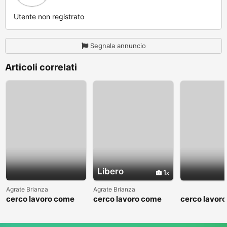
Utente non registrato
Segnala annuncio
Articoli correlati
Libero
1
Agrate Brianza
Agrate Brianza
cerco lavoro come
cerco lavoro come
cerco lavor
fattorino
commesso addetto
fattorino
reparti