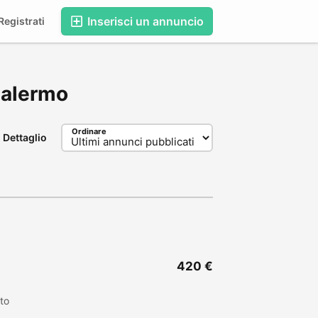
Inserisci un annuncio
egistrati
 Galermo
Ordinare
Dettaglio
420 €
to