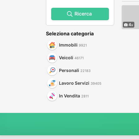
Ricerca
4
Seleziona categoria
Immobili
9921
Veicoli
46171
Personali
22183
Lavoro Servizi
39405
In Vendita
2811