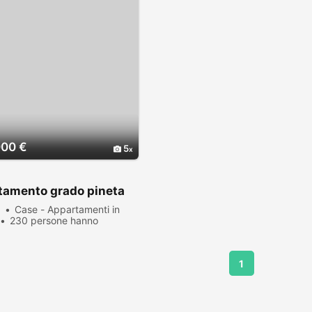
000 €
5
tamento grado pineta
a
Case - Appartamenti in
230 persone hanno
zato
1