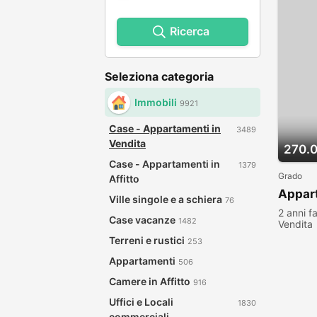
Ricerca
Seleziona categoria
Immobili
9921
Case - Appartamenti in
3489
Vendita
270.
Case - Appartamenti in
1379
Grado
Affitto
Appar
Ville singole e a schiera
76
2 anni f
Case vacanze
1482
Vendita
visualiz
Terreni e rustici
253
Appartamenti
506
Camere in Affitto
916
Uffici e Locali
1830
commerciali