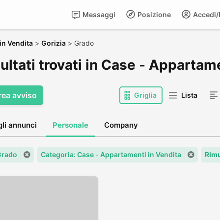
Messaggi
Posizione
Accedi/R
in Vendita
>
Gorizia
>
Grado
sultati trovati in Case - Appartam
rea avviso
Griglia
Lista
gli annunci
Personale
Company
 Grado
Categoria: Case - Appartamenti in Vendita
Rimu