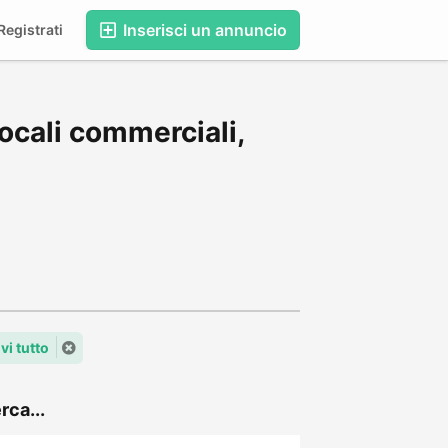
Inserisci un annuncio
egistrati
ocali commerciali,
i tutto
rca...