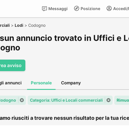
Messaggi
Posizione
Accedi/R
rciali
>
Lodi
>
Codogno
un annuncio trovato in Uffici e L
ogno
rea avviso
gli annunci
Personale
Company
 Codogno
Categoria: Uffici e Locali commerciali
Rimuov
amo riusciti a trovare nessun risultato per la tua rice