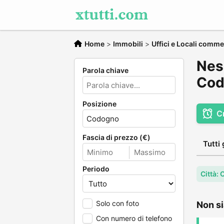
Home
>
Immobili
>
Uffici e Locali comme
Ness
Parola chiave
Cod
Posizione
C
Fascia di prezzo (€)
Tutti 
Periodo
Città:
Solo con foto
Non si
Con numero di telefono