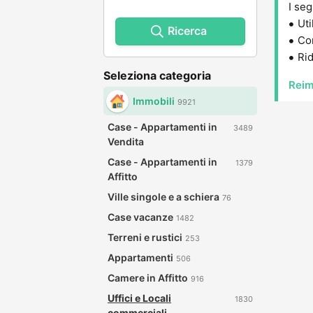
I seg
Uti
Ricerca
Con
Rid
Seleziona categoria
Reim
Immobili
9921
Case - Appartamenti in
3489
Vendita
Case - Appartamenti in
1379
Affitto
Ville singole e a schiera
76
Case vacanze
1482
Terreni e rustici
253
Appartamenti
506
Camere in Affitto
916
Uffici e Locali
1830
commerciali