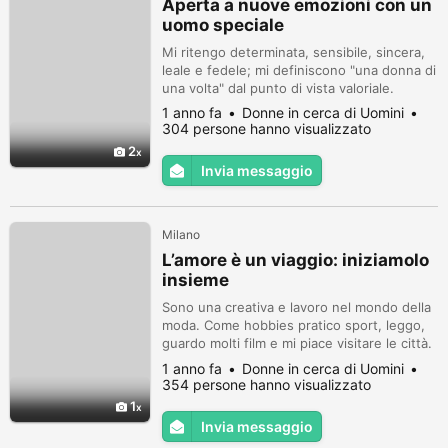
Aperta a nuove emozioni con un
uomo speciale
Mi ritengo determinata, sensibile, sincera,
leale e fedele; mi definiscono "una donna di
una volta" dal punto di vista valoriale.
1 anno fa
Donne in cerca di Uomini
304 persone hanno visualizzato
2
Invia messaggio
Milano
L’amore è un viaggio: iniziamolo
insieme
Sono una creativa e lavoro nel mondo della
moda. Come hobbies pratico sport, leggo,
guardo molti film e mi piace visitare le città.
D'inverno vado a sciare e d'estate mi piace
1 anno fa
Donne in cerca di Uomini
andare in montagna a camminare.
354 persone hanno visualizzato
1
Invia messaggio