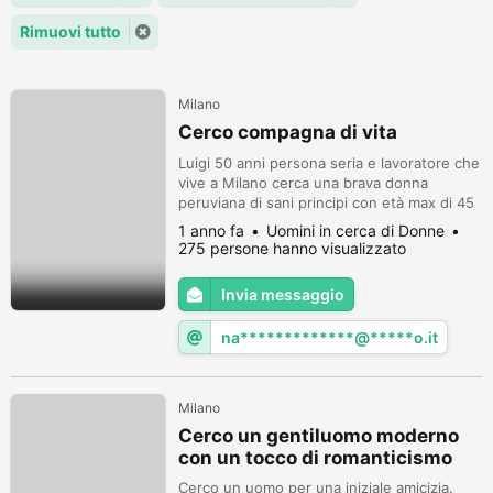
Rimuovi tutto
Milano
Cerco compagna di vita
Luigi 50 anni persona seria e lavoratore che
vive a Milano cerca una brava donna
peruviana di sani principi con età max di 45
5 anni che vive e lavora anche lei a Milano,
1 anno fa
Uomini in cerca di Donne
per instaurare un rapporto di amicizia,
275 persone hanno visualizzato
futura relazione e convivenza insieme. Per
favore astenersi chi non vive ed abita a
Invia messaggio
Milano. Grazie Buona giornata.
na*************@*****o.it
Milano
Cerco un gentiluomo moderno
con un tocco di romanticismo
Cerco un uomo per una iniziale amicizia.