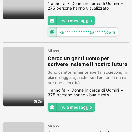
not just here for sex but for a man who
1 anno fa
Donne in cerca di Uomini
treats me like the woman I am. I will do my
275 persone hanno visualizzato
best to make sure you are happy and give
you love, care and above all respect for life.
Invia messaggio
I'm going to treat you like the king you are.
Thank you, ...
ke***********@*****.com
Milano
Cerco un gentiluomo per
scrivere insieme il nostro futuro
Sono caratterialmente aperta, socievole, mi
piace viaggiare, anche se dipende in quale
nazione o località.
1 anno fa
Donne in cerca di Uomini
375 persone hanno visualizzato
2
Invia messaggio
Milano