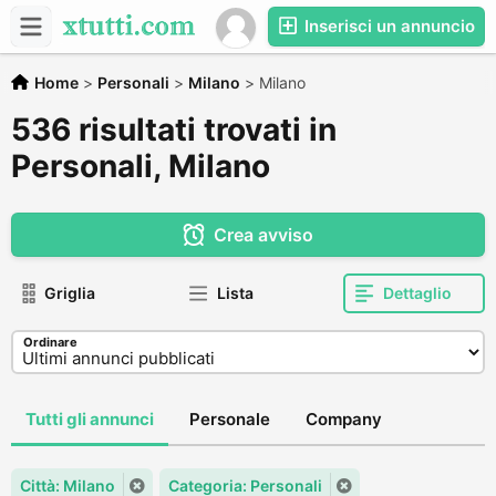
Inserisci un annuncio
Home
>
Personali
>
Milano
>
Milano
536 risultati trovati in
Personali, Milano
Crea avviso
Griglia
Lista
Dettaglio
Ordinare
Tutti gli annunci
Personale
Company
Città: Milano
Categoria: Personali