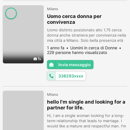
Milano
Uomo cerca donna per
convivenza
Uomo distinto posizionato alto 1.75 cerca
donna anche straniera per convivenza nella
mia città a Milano. Solo bella presenza età
max 45enne e senza impegni familiari.
1 anno fa
Uomini in cerca di Donne
Cerco solo una convivenza non matrimonio
229 persone hanno visualizzato
e senza fare figli. Whatsapp 338 293 2707
1
Telegram @LivioLir
Invia messaggio
338293xxxx
Milano
hello I'm single and looking for a
partner for life.
Hi, I am a single woman looking for a long-
term relationship that leads to marriage. I
would like a mature and respectful man. I'm