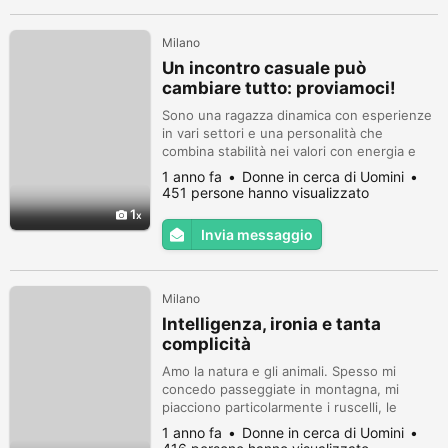
Milano
Un incontro casuale può
cambiare tutto: proviamoci!
Sono una ragazza dinamica con esperienze
in vari settori e una personalità che
combina stabilità nei valori con energia e
positività. Amo tutto ciò che è bello, dalle
1 anno fa
Donne in cerca di Uomini
creazioni artistiche al fascino autentico
451 persone hanno visualizzato
della natura.
1
Invia messaggio
Milano
Intelligenza, ironia e tanta
complicità
Amo la natura e gli animali. Spesso mi
concedo passeggiate in montagna, mi
piacciono particolarmente i ruscelli, le
cascate e corsi d’acqua. Diplomata al liceo
1 anno fa
Donne in cerca di Uomini
artistico, lavoro come cameriera.