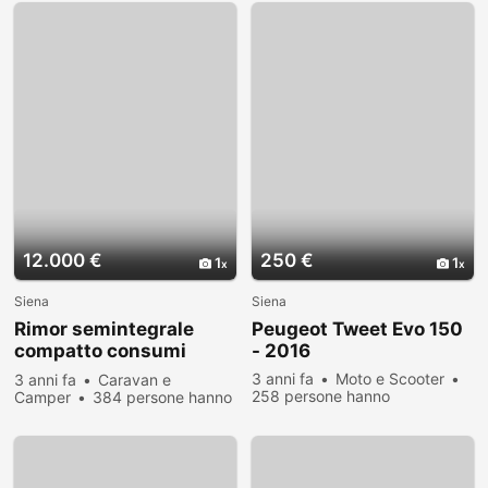
12.000 €
250 €
1
1
Siena
Siena
Rimor semintegrale
Peugeot Tweet Evo 150
compatto consumi
- 2016
ridotti
3 anni fa
Moto e Scooter
3 anni fa
Caravan e
258 persone hanno
Camper
384 persone hanno
visualizzato
visualizzato