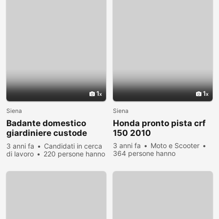
1
1
Siena
Siena
Badante domestico
Honda pronto pista crf
giardiniere custode
150 2010
tutto fare
3 anni fa
Moto e Scooter
3 anni fa
Candidati in cerca
364 persone hanno
di lavoro
220 persone hanno
visualizzato
visualizzato