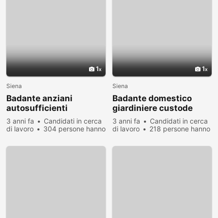
1
1
Siena
Siena
Badante anziani
Badante domestico
autosufficienti
giardiniere custode
lavapiatti
tutto fare
3 anni fa
Candidati in cerca
3 anni fa
Candidati in cerca
di lavoro
304 persone hanno
di lavoro
218 persone hanno
visualizzato
visualizzato