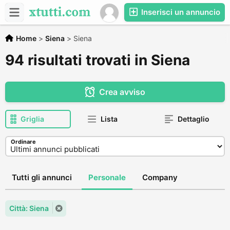
Inserisci un annuncio
Home
>
Siena
>
Siena
94 risultati trovati in Siena
Crea avviso
Griglia
Lista
Dettaglio
Ordinare
Tutti gli annunci
Personale
Company
Città: Siena