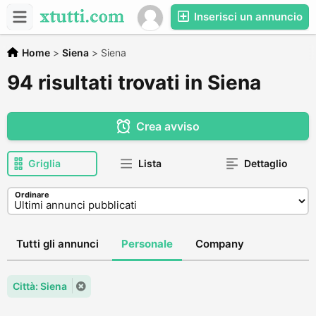
Inserisci un annuncio
Home
>
Siena
>
Siena
94 risultati trovati in Siena
Crea avviso
Griglia
Lista
Dettaglio
Ordinare
Tutti gli annunci
Personale
Company
Città: Siena