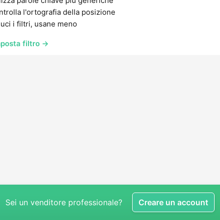
lizza parole chiave più generiche
trolla l'ortografia della posizione
uci i filtri, usane meno
posta filtro →
Sei un venditore professionale?
Creare un account