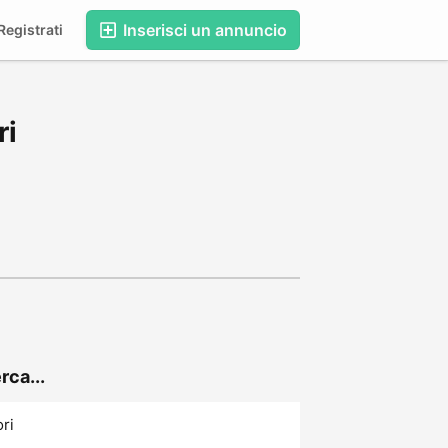
Inserisci un annuncio
egistrati
ri
rca...
ori