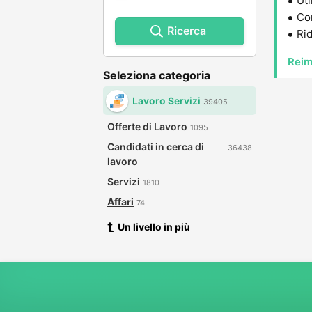
Uti
Con
Ricerca
Rid
Reim
Seleziona categoria
Lavoro Servizi
39405
Offerte di Lavoro
1095
Candidati in cerca di
36438
lavoro
Servizi
1810
Affari
74
Un livello in più