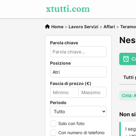
Home
>
Lavoro Servizi
>
Affari
>
Teramo
Ness
Parola chiave
C
Posizione
Tutti 
Fascia di prezzo (€)
Città: A
Periodo
Non si
Solo con foto
I seg
Con numero di telefono